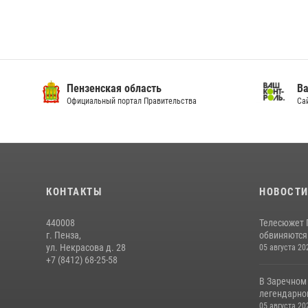
Пензенская область
Ва
Официальный портал Правительства
Сай
КОНТАКТЫ
НОВОСТ
440008
Телесюжет 
г. Пенза,
обвиняются
ул. Некрасова д. 28
05 августа 20
+7 (8412) 68-25-58
В Заречном
легендарно
05 августа 20