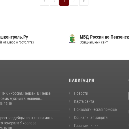
«
‹
1
›
»
шконтроль.Ру
МВД России по Пензенск
т отзывов о госуслугах
Официальный сайт
И
НАВИГАЦИЯ
ГТРК «Россия.Пенза»: В Пензе
Новости
 семь мужчин в мошенн...
Карта сайта
26, 15:50
Психологическая помощь
Социальная защита
 росгвардейцы почтили память
го генерала Яковлева
Горячие линии
26, 07:00