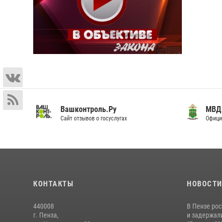
Вашконтроль.Ру
МВД 
Сайт отзывов о госуслугах
Офици
КОНТАКТЫ
НОВОСТ
440008
В Пензе ро
г. Пенза,
и задержали