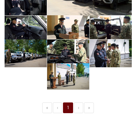
«
‹
1
›
»