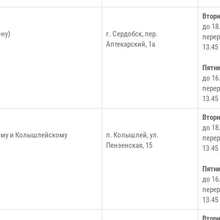
Втор
до 18
ону)
г. Сердобск, пер.
перер
Аптекарский, 1а
13.45
Пятн
до 16
перер
13.45
Втор
до 18
ому и Колышлейскому
п. Колышлей, ул.
перер
Пензенская, 15
13.45
Пятн
до 16
перер
13.45
Втор