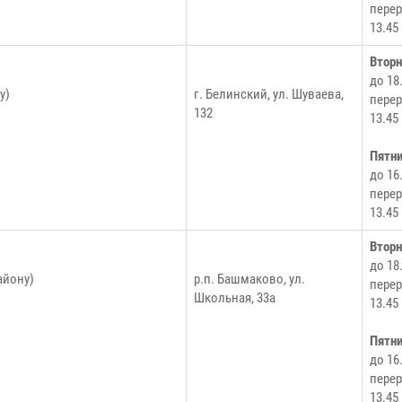
перер
13.45
Втор
до 18
у)
г. Белинский, ул. Шуваева,
перер
132
13.45
Пятн
до 16
перер
13.45
Втор
до 18
айону)
р.п. Башмаково, ул.
перер
Школьная, 33а
13.45
Пятн
до 16
перер
13.45