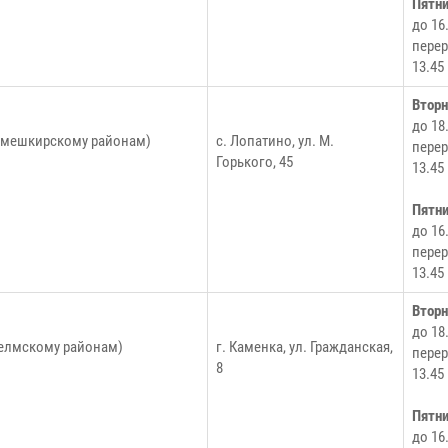
Пятн
до 16
перер
13.45
Втор
до 18
Камешкирскому районам)
с. Лопатино, ул. М.
перер
Горького, 45
13.45
Пятн
до 16
перер
13.45
Втор
до 18
челмскому районам)
г. Каменка, ул. Гражданская,
перер
8
13.45
Пятн
до 16