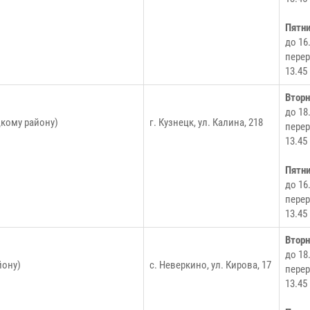
Пятн
до 16
перер
13.45
Втор
до 18
цкому району)
г. Кузнецк, ул. Калина, 218
перер
13.45
Пятн
до 16
перер
13.45
Втор
до 18
йону)
с. Неверкино, ул. Кирова, 17
перер
13.45