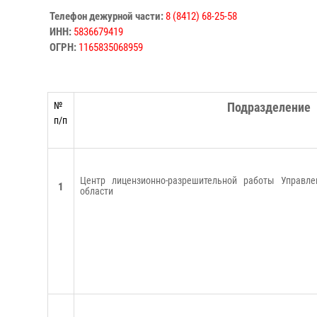
Телефон дежурной части:
8 (8412) 68-25-58
ИНН:
5836679419
ОГРН:
1165835068959
№
Подразделение
п/п
Центр лицензионно-разрешительной работы Управле
1
области