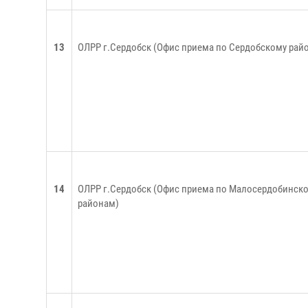
13
ОЛРР г.Сердобск (Офис приема по Сердобскому рай
14
ОЛРР г.Сердобск (Офис приема по Малосердобинск
районам)