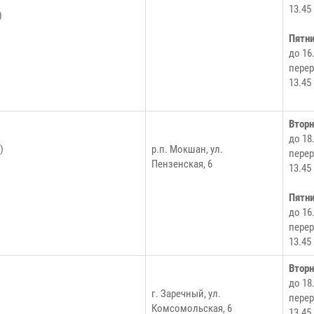
13.45
)
Пятн
до 16
перер
13.45
Втор
до 18
)
р.п. Мокшан, ул.
перер
Пензенская, 6
13.45
Пятн
до 16
перер
13.45
Втор
до 18
г. Заречный, ул.
перер
Комсомольская, 6
13.45