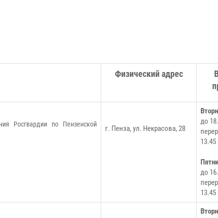
Физический адрес
п
Втор
до 18
ния Росгвардии по Пензенской
г. Пенза, ул. Некрасова, 28
перер
13.45
Пятн
до 16
перер
13.45
Втор