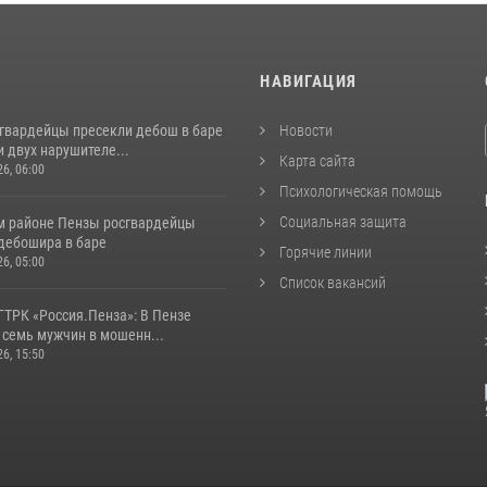
И
НАВИГАЦИЯ
сгвардейцы пресекли дебош в баре
Новости
 двух нарушителе...
Карта сайта
26, 06:00
Психологическая помощь
Социальная защита
м районе Пензы росгвардейцы
дебошира в баре
Горячие линии
26, 05:00
Список вакансий
ГТРК «Россия.Пенза»: В Пензе
 семь мужчин в мошенн...
26, 15:50