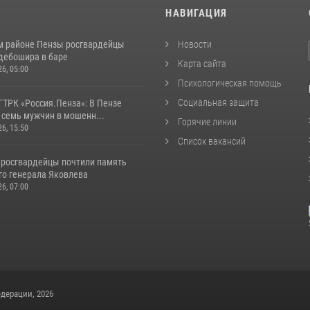
И
НАВИГАЦИЯ
м районе Пензы росгвардейцы
Новости
дебошира в баре
Карта сайта
26, 05:00
Психологическая помощь
Социальная защита
ГТРК «Россия.Пенза»: В Пензе
 семь мужчин в мошенн...
Горячие линии
26, 15:50
Список вакансий
 росгвардейцы почтили память
го генерала Яковлева
26, 07:00
дерации, 2026