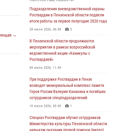
с вооружением и техникой Росгвардии
Подразделения вневедомственной охраны
05 августа 2026, 06:15
6
Росгвардии в Пензенской области подвели
итоги работы за первое полугодие 2026 года
В Пензе сотрудники Росгвардии оказали
помощь дезориентированному пенсионеру
28 июля 2026, 06:08
5
ующая →
05 августа 2026, 04:00
В Пензенской области продолжаются
мероприятия в рамках всероссийской
В Пензе при силовой поддержке Росгвардии
ведомственной акции «Каникулы с
пресечена деятельность ОПГ,
Росгвардией»
маскировавшейся под реабилитационный
центр (видео)
09 июля 2026, 11:44
04 августа 2026, 07:05
4
1
При поддержке Росгвардии в Пензе
возводят мемориальный комплекс памяти
В Управлении Росгвардии по Пензенской
Героя России Валерия Канакина и погибших
области подвели итоги работы за первое
сотрудников спецподразделений
полугодие 2026 года
10 июля 2026, 05:00
1
04 августа 2026, 06:08
Спецназ Росгвардии обучил сотрудников
Росгвардия обеспечила безопасность
Министерства культуры Пензенской области
праздничных мероприятий в День ВДВ в
навыкам оказания первой помощи (видео)
Пензе