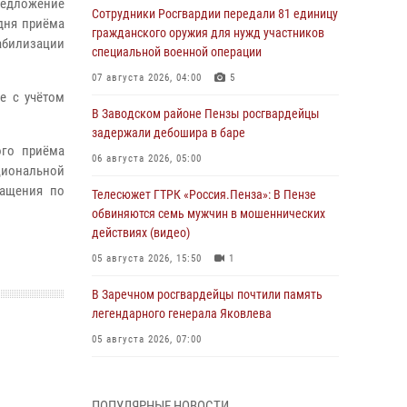
редложение
Сотрудники Росгвардии передали 81 единицу
дня приёма
гражданского оружия для нужд участников
табилизации
специальной военной операции
07 августа 2026, 04:00
5
е с учётом
В Заводском районе Пензы росгвардейцы
задержали дебошира в баре
ого приёма
06 августа 2026, 05:00
циональной
ращения по
Телесюжет ГТРК «Россия.Пенза»: В Пензе
обвиняются семь мужчин в мошеннических
действиях (видео)
05 августа 2026, 15:50
1
В Заречном росгвардейцы почтили память
легендарного генерала Яковлева
05 августа 2026, 07:00
Сотрудники пензенского ОМОН «Страж»
познакомили участников сборов «Гвардеец»
ПОПУЛЯРНЫЕ НОВОСТИ