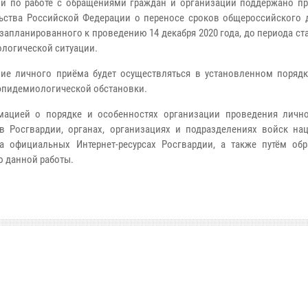
и по работе с обращениями граждан и организаций поддержано п
ьства Российской Федерации о переносе сроков общероссийского 
 запланированного к проведению 14 декабря 2020 года, до периода с
логической ситуации.
ие личного приёма будет осуществляться в установленном порядк
эпидемиологической обстановки.
мацией о порядке и особенностях организации проведения личн
в Росгвардии, органах, организациях и подразделениях войск на
 официальных Интернет-ресурсах Росгвардии, а также путём об
ю данной работы.