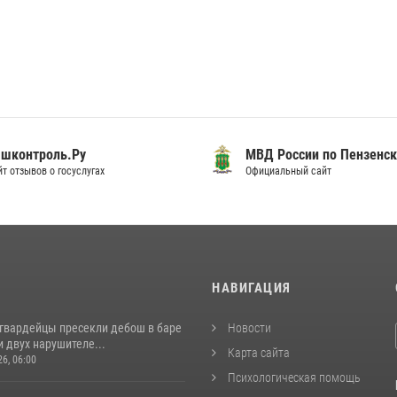
шконтроль.Ру
МВД России по Пензенск
т отзывов о госуслугах
Официальный сайт
И
НАВИГАЦИЯ
сгвардейцы пресекли дебош в баре
Новости
 двух нарушителе...
Карта сайта
26, 06:00
Психологическая помощь