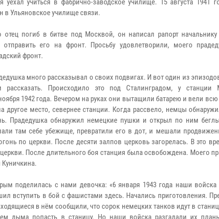
я уехал учиться в фабрично-заводское училище.
15 августа 1941 г
н в Ульяновское училище связи.
о отец погиб в битве под Москвой, он написал рапорт начальнику
 отправить его на фронт. Просьбу удовлетворили, моего праде
адский фронт.
дедушка много рассказывал о своих подвигах. И вот один из эпизодо
м рассказать. Происходило это под Сталинградом, у станции 
ноября 1942 года. Вечером на руках они вытащили батарею и вели всю
а другое место, севернее станции. Когда рассвело, немцы обнаруж
нь. Прадедушка обнаружил немецкие пушки и открыл по ним беглы
лали там себе убежище, превратили его в дот, и мешали продвижен
гонь по церкви. После десяти залпов церковь загорелась. В это вр
 церкви. После длительного боя станция была освобождена. Моего п
 Куничкина.
рым поделилась с нами девочка: «6 января 1943 года наши войска
шил вступить в бой с фашистами здесь. Начались приготовления. Пр
аходящиеся в нём сообщили, что сорок немецких танков идут в стани
ием дыма попасть в станицу. Но наши войска разгадали их план