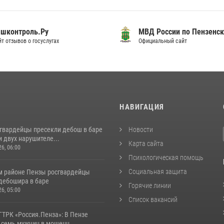
шконтроль.Ру
МВД России по Пензенск
т отзывов о госуслугах
Официальный сайт
И
НАВИГАЦИЯ
сгвардейцы пресекли дебош в баре
Новости
 двух нарушителе...
Карта сайта
26, 06:00
Психологическая помощь
Социальная защита
м районе Пензы росгвардейцы
дебошира в баре
Горячие линии
26, 05:00
Список вакансий
ГТРК «Россия.Пенза»: В Пензе
 семь мужчин в мошенн...