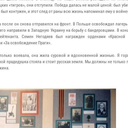
их «тигров», они отступили. Победа далась не малой ценой: был уб
 был контужен, и этот след от раны всю жизнь напоминал ему о войне
а после он снова отправился на фронт. В Польше освобождал лагер
го направили в Западную Украину на борьбу с бандеровцами. В кон
ейтенанта. Семен Негодяев был награжден орденами «Красной
 и «За освобождение Праги».
е только воевала, она жила суровой и вдохновенной жизнью. Я гор
ой прадедушка стояла и стоит русская земля. Мы должны не только 
кина.