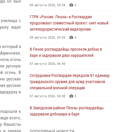
ода он был
09 августа 2026, 05:54
3
ГТРК «Россия. Пенза» и Росгвардия
 училища с
продолжают совместный проект: снят новый
душку ждал
антитеррористический видеоролик
08 августа 2026, 05:05
4
в который я
В Пензе росгвардейцы пресекли дебош в
Мариновка.
баре и задержали двух нарушителей
 ночь огонь
07 августа 2026, 06:00
или русскую
й огонь. В
Сотрудники Росгвардии передали 81 единицу
ию русских
гражданского оружия для нужд участников
емя русские
специальной военной операции
радедушку в
07 августа 2026, 04:00
5
В Заводском районе Пензы росгвардейцы
 подошли к
задержали дебошира в баре
ежде всего,
06 августа 2026, 05:00
цу. Фашисты
ы и заняли
ПОПУЛЯРНЫЕ НОВОСТИ