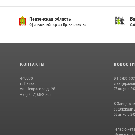
Пензенская область
Ва
Официальный портал Правительства
Сай
КОНТАКТЫ
НОВОСТ
440008
В Пензе ро
г. Пенза,
и задержали
ул. Некрасова д. 28
07 августа 20
+7 (8412) 68-25-58
В Заводско
задержали 
06 августа 20
Телесюжет 
обвиняются