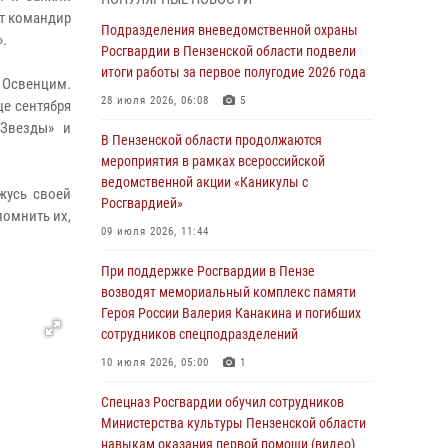
Телесюжет ГТРК «Россия.Пенза»: В Пензе
ит командир
обвиняются семь мужчин в мошеннических
Подразделения вневедомственной охраны
».
действиях (видео)
Росгвардии в Пензенской области подвели
итоги работы за первое полугодие 2026 года
05 августа 2026, 15:50
1
ь Освенцим.
28 июля 2026, 06:08
5
це сентября
В Заречном росгвардейцы почтили память
 Звезды» и
легендарного генерала Яковлева
В Пензенской области продолжаются
мероприятия в рамках всероссийской
05 августа 2026, 07:00
ведомственной акции «Каникулы с
жусь своей
Росгвардией»
Сотрудники пензенского ОМОН «Страж»
помнить их,
познакомили участников сборов «Гвардеец»
09 июля 2026, 11:44
с вооружением и техникой Росгвардии
При поддержке Росгвардии в Пензе
05 августа 2026, 06:15
6
возводят мемориальный комплекс памяти
Героя России Валерия Канакина и погибших
В Пензе сотрудники Росгвардии оказали
сотрудников спецподразделений
помощь дезориентированному пенсионеру
10 июля 2026, 05:00
1
05 августа 2026, 04:00
Спецназ Росгвардии обучил сотрудников
В Пензе при силовой поддержке Росгвардии
Министерства культуры Пензенской области
пресечена деятельность ОПГ,
навыкам оказания первой помощи (видео)
маскировавшейся под реабилитационный