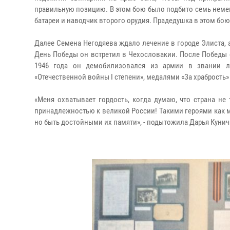
правильную позицию. В этом бою было подбито семь немецк
батареи и наводчик второго орудия. Прадедушка в этом бою
Далее Семена Негодяева ждало лечение в городе Элиста, 
День Победы он встретил в Чехословакии. После Победы е
1946 года он демобилизовался из армии в звании л
«Отечественной войны
I
степени», медалями «За храбрость»
«Меня охватывает гордость, когда думаю, что страна н
принадлежностью к великой России! Такими героями как м
но быть достойными их памяти», - подытожила Дарья Кунич