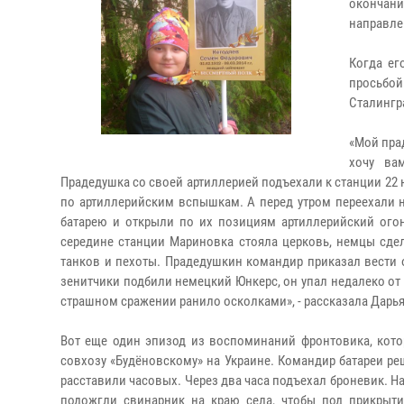
окончани
направле
Когда ег
просьбой
Сталингр
«Мой пра
хочу ва
Прадедушка со своей артиллерией подъехали к станции 22 
по артиллерийским вспышкам. А перед утром переехали н
батарею и открыли по их позициям артиллерийский ого
середине станции Мариновка стояла церковь, немцы сде
танков и пехоты. Прадедушкин командир приказал вести о
зенитчики подбили немецкий Юнкерс, он упал недалеко от
страшном сражении ранило осколками», - рассказала Дарья
Вот еще один эпизод из воспоминаний фронтовика, кото
совхозу «Будёновскому» на Украине. Командир батареи ре
расставили часовых. Через два часа подъехал броневик. Н
подожгли свинарник на краю села, чтобы под прикрыт