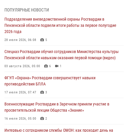
Телесюжет ГТРК «Россия.Пенза»: В Пензе обвиняются семь мужчин
ПОПУЛЯРНЫЕ НОВОСТИ
в мошеннических действиях (видео)
Подразделения вневедомственной охраны Росгвардии в
05 августа 2026, 15:50
1
Пензенской области подвели итоги работы за первое полугодие
2026 года
В Заречном росгвардейцы почтили память легендарного генерала
Яковлева
28 июля 2026, 06:08
5
05 августа 2026, 07:00
Спецназ Росгвардии обучил сотрудников Министерства культуры
Пензенской области навыкам оказания первой помощи (видео)
Сотрудники пензенского ОМОН «Страж» познакомили участников
сборов «Гвардеец» с вооружением и техникой Росгвардии
03 августа 2026, 05:00
6
1
05 августа 2026, 06:15
6
ФГУП «Охрана» Росгвардии совершенствует навыки
противодействия БПЛА
В Пензе сотрудники Росгвардии оказали помощь
дезориентированному пенсионеру
17 июля 2026, 07:47
3
05 августа 2026, 04:00
Военнослужащие Росгвардии в Заречном приняли участие в
просветительской лекции Общества «Знание»
16 июля 2026, 05:00
2
Интервью с сотрудником службы ОМОН: как проходит день на