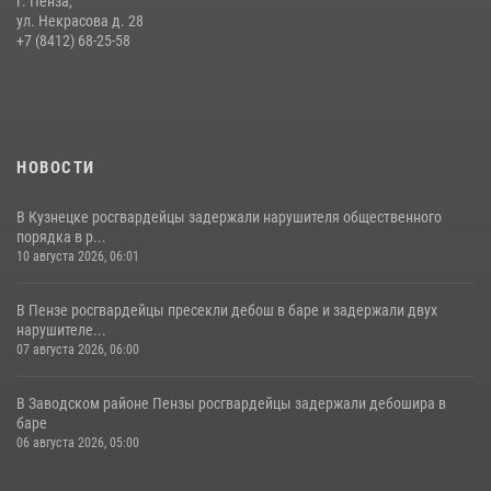
г. Пенза,
Росгвардия обеспечила безопасность праздничных мероприятий в
ул. Некрасова д. 28
День ВДВ в Пензе
+7 (8412) 68-25-58
03 августа 2026, 07:14
1
НОВОСТИ
В Кузнецке росгвардейцы задержали нарушителя общественного
порядка в р...
10 августа 2026, 06:01
В Пензе росгвардейцы пресекли дебош в баре и задержали двух
нарушителе...
07 августа 2026, 06:00
В Заводском районе Пензы росгвардейцы задержали дебошира в
баре
06 августа 2026, 05:00