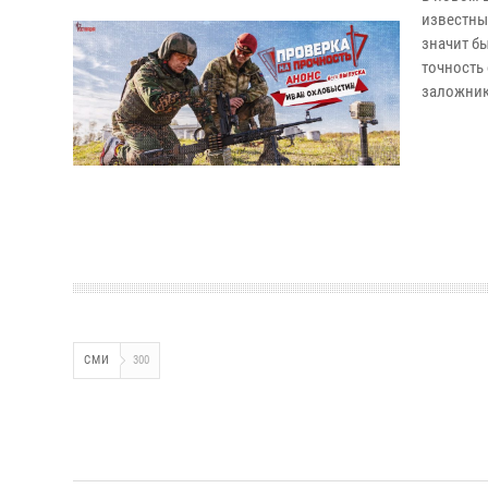
известный
значит б
точность 
заложника
СМИ
300