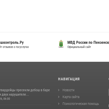
шконтроль.Ру
МВД России по Пензенск
т отзывов о госуслугах
Официальный сайт
И
НАВИГАЦИЯ
сгвардейцы пресекли дебош в баре
Новости
 двух нарушителе...
Карта сайта
26, 06:00
Психологическая помощь