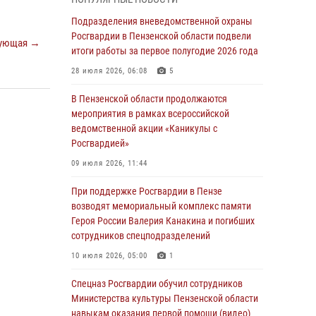
Телесюжет ГТРК «Россия.Пенза»: В Пензе
обвиняются семь мужчин в мошеннических
Подразделения вневедомственной охраны
действиях (видео)
Росгвардии в Пензенской области подвели
ующая →
итоги работы за первое полугодие 2026 года
05 августа 2026, 15:50
1
28 июля 2026, 06:08
5
В Заречном росгвардейцы почтили память
легендарного генерала Яковлева
В Пензенской области продолжаются
мероприятия в рамках всероссийской
05 августа 2026, 07:00
ведомственной акции «Каникулы с
Росгвардией»
Сотрудники пензенского ОМОН «Страж»
познакомили участников сборов «Гвардеец»
09 июля 2026, 11:44
с вооружением и техникой Росгвардии
При поддержке Росгвардии в Пензе
05 августа 2026, 06:15
6
возводят мемориальный комплекс памяти
Героя России Валерия Канакина и погибших
В Пензе сотрудники Росгвардии оказали
сотрудников спецподразделений
помощь дезориентированному пенсионеру
10 июля 2026, 05:00
1
05 августа 2026, 04:00
Спецназ Росгвардии обучил сотрудников
В Пензе при силовой поддержке Росгвардии
Министерства культуры Пензенской области
пресечена деятельность ОПГ,
навыкам оказания первой помощи (видео)
маскировавшейся под реабилитационный