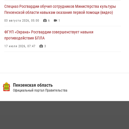
04 августа 2026, 06:08
Спецназ Росгвардии обучил сотрудников Министерства культуры
Пензенской области навыкам оказания первой помощи (видео)
03 августа 2026, 05:00
6
1
ФГУП «Охрана» Росгвардии совершенствует навыки
противодействия БПЛА
17 июля 2026, 07:47
3
Военнослужащие Росгвардии в Заречном приняли участие в
просветительской лекции Общества «Знание»
16 июля 2026, 05:00
2
Пензенский спецназ Росгвардии готовит студентов к окружному
Пензенская область
этапу «Зарницы 2.0» (видео)
Официальный портал Правительства
10 июля 2026, 06:01
6
1
Интервью с сотрудником службы ОМОН: как проходит день на
службе
15 июля 2026, 07:00