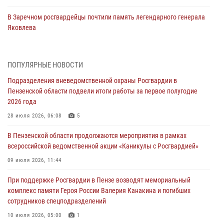
В Заречном росгвардейцы почтили память легендарного генерала
Яковлева
05 августа 2026, 07:00
Сотрудники пензенского ОМОН «Страж» познакомили участников
ПОПУЛЯРНЫЕ НОВОСТИ
сборов «Гвардеец» с вооружением и техникой Росгвардии
Подразделения вневедомственной охраны Росгвардии в
05 августа 2026, 06:15
6
Пензенской области подвели итоги работы за первое полугодие
2026 года
В Пензе сотрудники Росгвардии оказали помощь
дезориентированному пенсионеру
28 июля 2026, 06:08
5
05 августа 2026, 04:00
В Пензенской области продолжаются мероприятия в рамках
всероссийской ведомственной акции «Каникулы с Росгвардией»
В Пензе при силовой поддержке Росгвардии пресечена
деятельность ОПГ, маскировавшейся под реабилитационный центр
09 июля 2026, 11:44
(видео)
При поддержке Росгвардии в Пензе возводят мемориальный
04 августа 2026, 07:05
4
1
комплекс памяти Героя России Валерия Канакина и погибших
сотрудников спецподразделений
В Управлении Росгвардии по Пензенской области подвели итоги
работы за первое полугодие 2026 года
10 июля 2026, 05:00
1