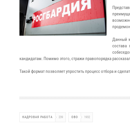
Предста
преимущ
возмож
продемон
Данный м
состава 
собеседо
кандидатам. Помимо этого, стражи правопорядка рассказ
Такой формат позволяет упростить процесс отбора и сдела
КАДРОВАЯ РАБОТА
239
ОВО
1932