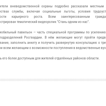
вители вневедомственной охраны подробно рассказали местным
ествах службы, включая социальные льготы, условия трудоус
ности карьерного роста. Всем заинтересованным гражд
стрирован тематический видеоролик "Стань одним из нас".
обильный павильон — часть специальной программы по усилению
подразделений Росгвардии. В нём желающие могут пройти предв
вание, заполнить анкету и получить развернутую консультацию о тр
али всем желающим о возможности поступления в ведомственные вуз
ть его более доступным для жителей отдалённых районов области.