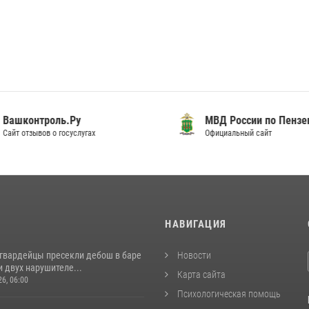
шконтроль.Ру
МВД России по Пензенск
т отзывов о госуслугах
Официальный сайт
И
НАВИГАЦИЯ
сгвардейцы пресекли дебош в баре
Новости
 двух нарушителе...
Карта сайта
26, 06:00
Психологическая помощь