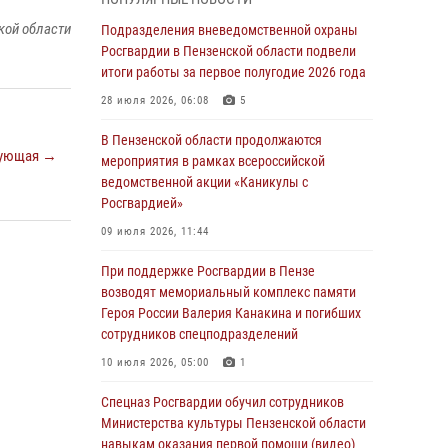
с вооружением и техникой Росгвардии
кой области
Подразделения вневедомственной охраны
05 августа 2026, 06:15
6
Росгвардии в Пензенской области подвели
итоги работы за первое полугодие 2026 года
В Пензе сотрудники Росгвардии оказали
помощь дезориентированному пенсионеру
28 июля 2026, 06:08
5
05 августа 2026, 04:00
В Пензенской области продолжаются
ующая →
мероприятия в рамках всероссийской
В Пензе при силовой поддержке Росгвардии
ведомственной акции «Каникулы с
пресечена деятельность ОПГ,
Росгвардией»
маскировавшейся под реабилитационный
центр (видео)
09 июля 2026, 11:44
04 августа 2026, 07:05
4
1
При поддержке Росгвардии в Пензе
возводят мемориальный комплекс памяти
В Управлении Росгвардии по Пензенской
Героя России Валерия Канакина и погибших
области подвели итоги работы за первое
сотрудников спецподразделений
полугодие 2026 года
10 июля 2026, 05:00
1
04 августа 2026, 06:08
Спецназ Росгвардии обучил сотрудников
Росгвардия обеспечила безопасность
Министерства культуры Пензенской области
праздничных мероприятий в День ВДВ в
навыкам оказания первой помощи (видео)
Пензе