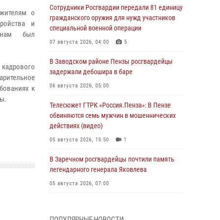
Сотрудники Росгвардии передали 81 единицу
 жителям о
гражданского оружия для нужд участников
тройства и
специальной военной операции
анам был
07 августа 2026, 04:00
5
В Заводском районе Пензы росгвардейцы
 кадрового
задержали дебошира в баре
арительное
06 августа 2026, 05:00
ебованиях к
ы.
Телесюжет ГТРК «Россия.Пенза»: В Пензе
обвиняются семь мужчин в мошеннических
действиях (видео)
05 августа 2026, 15:50
1
В Заречном росгвардейцы почтили память
легендарного генерала Яковлева
05 августа 2026, 07:00
Сотрудники пензенского ОМОН «Страж»
познакомили участников сборов «Гвардеец»
ПОПУЛЯРНЫЕ НОВОСТИ