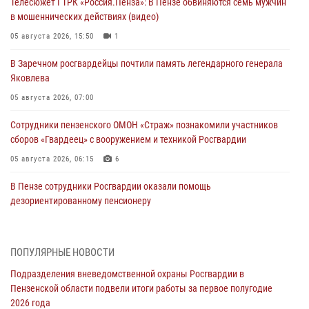
Телесюжет ГТРК «Россия.Пенза»: В Пензе обвиняются семь мужчин
в мошеннических действиях (видео)
05 августа 2026, 15:50
1
В Заречном росгвардейцы почтили память легендарного генерала
Яковлева
05 августа 2026, 07:00
Сотрудники пензенского ОМОН «Страж» познакомили участников
сборов «Гвардеец» с вооружением и техникой Росгвардии
05 августа 2026, 06:15
6
В Пензе сотрудники Росгвардии оказали помощь
дезориентированному пенсионеру
05 августа 2026, 04:00
В Пензе при силовой поддержке Росгвардии пресечена
ПОПУЛЯРНЫЕ НОВОСТИ
деятельность ОПГ, маскировавшейся под реабилитационный центр
Подразделения вневедомственной охраны Росгвардии в
(видео)
Пензенской области подвели итоги работы за первое полугодие
04 августа 2026, 07:05
4
1
2026 года