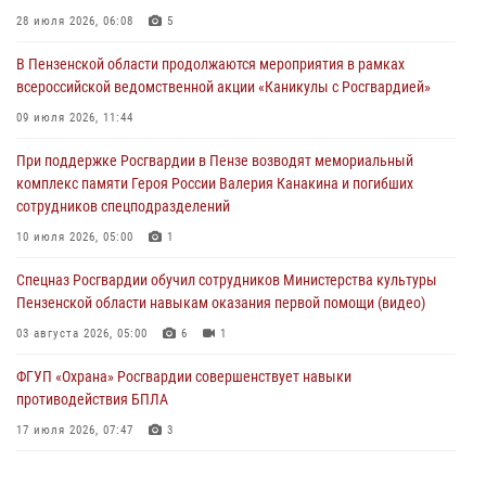
В Управлении Росгвардии по Пензенской области подвели итоги
28 июля 2026, 06:08
5
работы за первое полугодие 2026 года
В Пензенской области продолжаются мероприятия в рамках
04 августа 2026, 06:08
всероссийской ведомственной акции «Каникулы с Росгвардией»
Росгвардия обеспечила безопасность праздничных мероприятий в
09 июля 2026, 11:44
День ВДВ в Пензе
При поддержке Росгвардии в Пензе возводят мемориальный
03 августа 2026, 07:14
1
комплекс памяти Героя России Валерия Канакина и погибших
сотрудников спецподразделений
В Пензе сотрудники Росгвардии задержали мужчину, который
криками и нецензурной бранью напугал жильцов многоквартирного
10 июля 2026, 05:00
1
дома
Спецназ Росгвардии обучил сотрудников Министерства культуры
03 августа 2026, 05:59
Пензенской области навыкам оказания первой помощи (видео)
03 августа 2026, 05:00
6
1
ФГУП «Охрана» Росгвардии совершенствует навыки
противодействия БПЛА
17 июля 2026, 07:47
3
Военнослужащие Росгвардии в Заречном приняли участие в