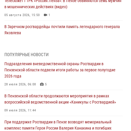
Телесюжет ГТРК «Россия.Пенза»: В Пензе обвиняются семь мужчин
в мошеннических действиях (видео)
05 августа 2026, 15:50
1
В Заречном росгвардейцы почтили память легендарного генерала
Яковлева
05 августа 2026, 07:00
Сотрудники пензенского ОМОН «Страж» познакомили участников
ПОПУЛЯРНЫЕ НОВОСТИ
сборов «Гвардеец» с вооружением и техникой Росгвардии
Подразделения вневедомственной охраны Росгвардии в
05 августа 2026, 06:15
6
Пензенской области подвели итоги работы за первое полугодие
2026 года
В Пензе сотрудники Росгвардии оказали помощь
дезориентированному пенсионеру
28 июля 2026, 06:08
5
05 августа 2026, 04:00
В Пензенской области продолжаются мероприятия в рамках
всероссийской ведомственной акции «Каникулы с Росгвардией»
В Пензе при силовой поддержке Росгвардии пресечена
деятельность ОПГ, маскировавшейся под реабилитационный центр
09 июля 2026, 11:44
(видео)
При поддержке Росгвардии в Пензе возводят мемориальный
04 августа 2026, 07:05
4
1
комплекс памяти Героя России Валерия Канакина и погибших