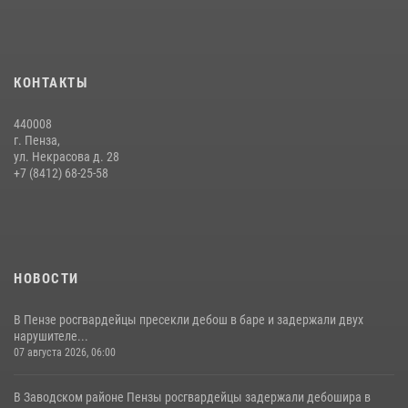
службе
15 июля 2026, 07:00
Сотрудники пензенского ОМОН «Страж» познакомили участников
КОНТАКТЫ
сборов «Гвардеец» с вооружением и техникой Росгвардии
05 августа 2026, 06:15
6
440008
г. Пенза,
Начальник Управления Росгвардии по Пензенской области Павел
ул. Некрасова д. 28
Пучков посетил 55-й Всероссийский Лермонтовский праздник
+7 (8412) 68-25-58
поэзии в «Тарханах»
11 июля 2026, 10:00
2
НОВОСТИ
В Пензе росгвардейцы пресекли дебош в баре и задержали двух
нарушителе...
07 августа 2026, 06:00
В Заводском районе Пензы росгвардейцы задержали дебошира в