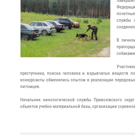
Завершил
Федераци
почетные
службы 
соединен
В лично
прапорщи
собаками 
Участни
преступника, поиска человека и взрывчатых веществ по
конкурсанты обменялись опытом в реализации передовых
питомцев.
Начальник кинологической службы Приволжского окру
объектов учебно-материальной базы, организации соревн