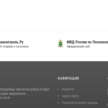
шконтроль.Ру
МВД России по Пензенск
т отзывов о госуслугах
Официальный сайт
И
НАВИГАЦИЯ
сгвардейцы пресекли дебош в баре
Новости
 двух нарушителе...
Карта сайта
26, 06:00
Психологическая помощь