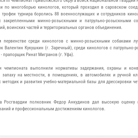
ся III чемпионат Приволжского округа войск национальной гвардии
и по многоборью кинологов, который проходил в саровском соед
 трофеи турнира боролись 88 военнослужащих и сотрудников кино
с закрепленными минно-розыскными и патрульно-розыскными с
ий, воинских частей и территориальных органов объединения.
м первенстве среди кинологов с минно-розыскными собаками л
к Валентин Кукушкин (г. Заречный), среди кинологов с патрульно-
- прапорщик Ринат Мигранов (г. Уфа).
ки чемпионата выполнили нормативы задержания, охраны и кон
 запаху на местности, в помещениях, в автомобилях и ручной кл
 методик и развития учебно-материальной базы для дрессировки че
га Росгвардии полковник Федор Анкудинов дал высокую оценку 
ований и профессиональным достижениям кинологов.