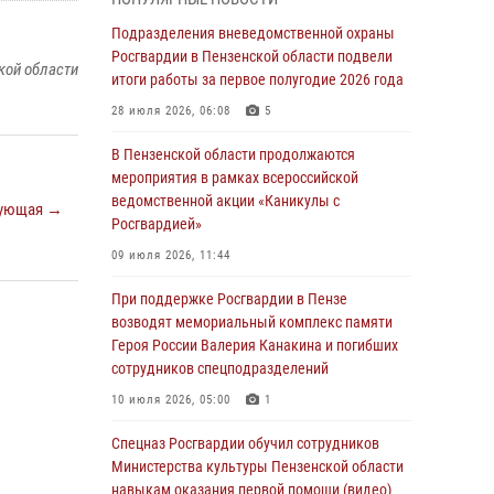
с вооружением и техникой Росгвардии
Подразделения вневедомственной охраны
05 августа 2026, 06:15
6
Росгвардии в Пензенской области подвели
кой области
итоги работы за первое полугодие 2026 года
В Пензе сотрудники Росгвардии оказали
помощь дезориентированному пенсионеру
28 июля 2026, 06:08
5
05 августа 2026, 04:00
В Пензенской области продолжаются
мероприятия в рамках всероссийской
В Пензе при силовой поддержке Росгвардии
ведомственной акции «Каникулы с
пресечена деятельность ОПГ,
ующая →
Росгвардией»
маскировавшейся под реабилитационный
центр (видео)
09 июля 2026, 11:44
04 августа 2026, 07:05
4
1
При поддержке Росгвардии в Пензе
возводят мемориальный комплекс памяти
В Управлении Росгвардии по Пензенской
Героя России Валерия Канакина и погибших
области подвели итоги работы за первое
сотрудников спецподразделений
полугодие 2026 года
10 июля 2026, 05:00
1
04 августа 2026, 06:08
Спецназ Росгвардии обучил сотрудников
Росгвардия обеспечила безопасность
Министерства культуры Пензенской области
праздничных мероприятий в День ВДВ в
навыкам оказания первой помощи (видео)
Пензе