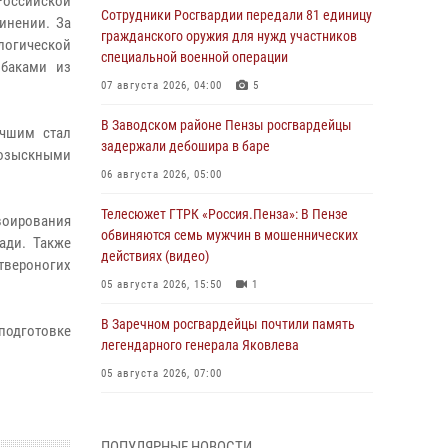
 Российской
Сотрудники Росгвардии передали 81 единицу
инении. За
гражданского оружия для нужд участников
логической
специальной военной операции
обаками из
07 августа 2026, 04:00
5
В Заводском районе Пензы росгвардейцы
учшим стал
задержали дебошира в баре
розыскными
06 августа 2026, 05:00
Телесюжет ГТРК «Россия.Пенза»: В Пензе
воирования
обвиняются семь мужчин в мошеннических
ади. Также
действиях (видео)
твероногих
05 августа 2026, 15:50
1
В Заречном росгвардейцы почтили память
подготовке
легендарного генерала Яковлева
05 августа 2026, 07:00
Сотрудники пензенского ОМОН «Страж»
познакомили участников сборов «Гвардеец»
ПОПУЛЯРНЫЕ НОВОСТИ