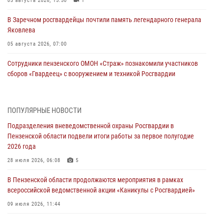
05 августа 2026, 15:50
1
В Заречном росгвардейцы почтили память легендарного генерала
Яковлева
05 августа 2026, 07:00
Сотрудники пензенского ОМОН «Страж» познакомили участников
сборов «Гвардеец» с вооружением и техникой Росгвардии
05 августа 2026, 06:15
6
В Пензе сотрудники Росгвардии оказали помощь
ПОПУЛЯРНЫЕ НОВОСТИ
дезориентированному пенсионеру
Подразделения вневедомственной охраны Росгвардии в
05 августа 2026, 04:00
Пензенской области подвели итоги работы за первое полугодие
2026 года
В Пензе при силовой поддержке Росгвардии пресечена
деятельность ОПГ, маскировавшейся под реабилитационный центр
28 июля 2026, 06:08
5
(видео)
В Пензенской области продолжаются мероприятия в рамках
04 августа 2026, 07:05
4
1
всероссийской ведомственной акции «Каникулы с Росгвардией»
В Управлении Росгвардии по Пензенской области подвели итоги
09 июля 2026, 11:44
работы за первое полугодие 2026 года