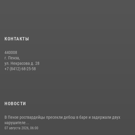
Интервью с сотрудником службы ОМОН: как проходит день на
службе
15 июля 2026, 07:00
Сотрудники пензенского ОМОН «Страж» познакомили участников
КОНТАКТЫ
сборов «Гвардеец» с вооружением и техникой Росгвардии
05 августа 2026, 06:15
6
440008
г. Пенза,
Начальник Управления Росгвардии по Пензенской области Павел
ул. Некрасова д. 28
Пучков посетил 55-й Всероссийский Лермонтовский праздник
+7 (8412) 68-25-58
поэзии в «Тарханах»
11 июля 2026, 10:00
2
НОВОСТИ
В Пензе росгвардейцы пресекли дебош в баре и задержали двух
нарушителе...
07 августа 2026, 06:00