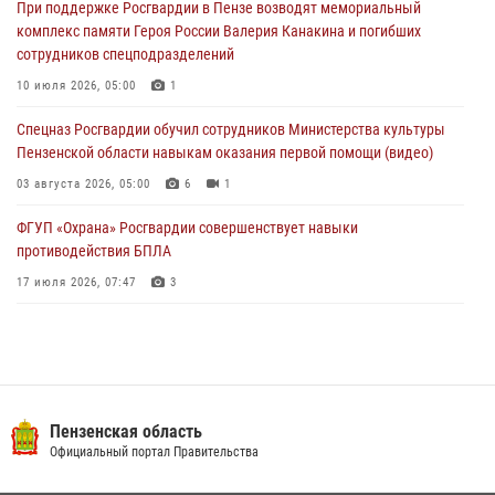
При поддержке Росгвардии в Пензе возводят мемориальный
04 августа 2026, 06:08
комплекс памяти Героя России Валерия Канакина и погибших
сотрудников спецподразделений
Росгвардия обеспечила безопасность праздничных мероприятий в
День ВДВ в Пензе
10 июля 2026, 05:00
1
03 августа 2026, 07:14
1
Спецназ Росгвардии обучил сотрудников Министерства культуры
Пензенской области навыкам оказания первой помощи (видео)
03 августа 2026, 05:00
6
1
ФГУП «Охрана» Росгвардии совершенствует навыки
противодействия БПЛА
17 июля 2026, 07:47
3
Пензенский спецназ Росгвардии готовит студентов к окружному
этапу «Зарницы 2.0» (видео)
10 июля 2026, 06:01
6
1
Военнослужащие Росгвардии в Заречном приняли участие в
Пензенская область
просветительской лекции Общества «Знание»
Официальный портал Правительства
16 июля 2026, 05:00
2