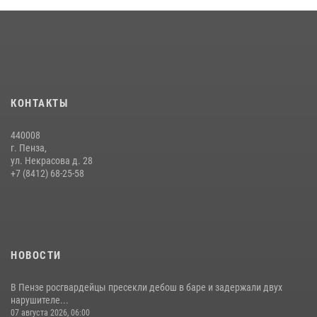
15 июля 2026, 07:00
Сотрудники пензенского ОМОН «Страж» познакомили участников
сборов «Гвардеец» с вооружением и техникой Росгвардии
05 августа 2026, 06:15
6
Начальник Управления Росгвардии по Пензенской области Павел
КОНТАКТЫ
Пучков посетил 55-й Всероссийский Лермонтовский праздник
поэзии в «Тарханах»
440008
11 июля 2026, 10:00
2
г. Пенза,
ул. Некрасова д. 28
В Пензе сотрудники Росгвардии обезвредили артиллерийский
+7 (8412) 68-25-58
боеприпас времен Великой Отечественной войны (видео)
13 июля 2026, 05:03
5
1
НОВОСТИ
В Пензе росгвардейцы пресекли дебош в баре и задержали двух
нарушителе...
07 августа 2026, 06:00