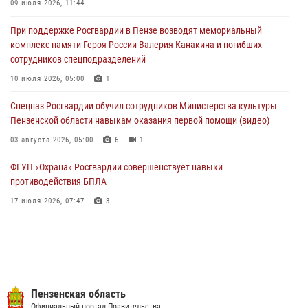
В Управлении Росгвардии по Пензенской области подвели итоги
09 июля 2026, 11:44
работы за первое полугодие 2026 года
При поддержке Росгвардии в Пензе возводят мемориальный
04 августа 2026, 06:08
комплекс памяти Героя России Валерия Канакина и погибших
сотрудников спецподразделений
Росгвардия обеспечила безопасность праздничных мероприятий в
День ВДВ в Пензе
10 июля 2026, 05:00
1
03 августа 2026, 07:14
1
Спецназ Росгвардии обучил сотрудников Министерства культуры
Пензенской области навыкам оказания первой помощи (видео)
03 августа 2026, 05:00
6
1
ФГУП «Охрана» Росгвардии совершенствует навыки
противодействия БПЛА
17 июля 2026, 07:47
3
Военнослужащие Росгвардии в Заречном приняли участие в
просветительской лекции Общества «Знание»
16 июля 2026, 05:00
2
Пензенский спецназ Росгвардии готовит студентов к окружному
Пензенская область
этапу «Зарницы 2.0» (видео)
Официальный портал Правительства