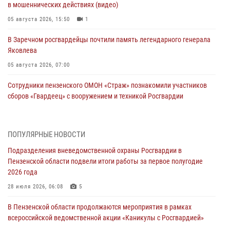
в мошеннических действиях (видео)
05 августа 2026, 15:50
1
В Заречном росгвардейцы почтили память легендарного генерала
Яковлева
05 августа 2026, 07:00
Сотрудники пензенского ОМОН «Страж» познакомили участников
сборов «Гвардеец» с вооружением и техникой Росгвардии
05 августа 2026, 06:15
6
В Пензе сотрудники Росгвардии оказали помощь
ПОПУЛЯРНЫЕ НОВОСТИ
дезориентированному пенсионеру
Подразделения вневедомственной охраны Росгвардии в
05 августа 2026, 04:00
Пензенской области подвели итоги работы за первое полугодие
2026 года
В Пензе при силовой поддержке Росгвардии пресечена
деятельность ОПГ, маскировавшейся под реабилитационный центр
28 июля 2026, 06:08
5
(видео)
В Пензенской области продолжаются мероприятия в рамках
04 августа 2026, 07:05
4
1
всероссийской ведомственной акции «Каникулы с Росгвардией»