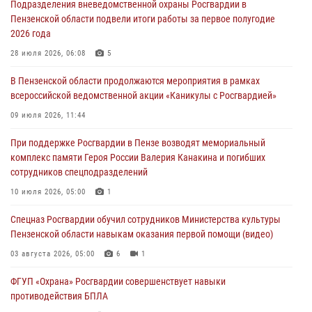
Подразделения вневедомственной охраны Росгвардии в
День ВДВ в Пензе
Пензенской области подвели итоги работы за первое полугодие
03 августа 2026, 07:14
1
2026 года
В Пензе сотрудники Росгвардии задержали мужчину, который
28 июля 2026, 06:08
5
криками и нецензурной бранью напугал жильцов многоквартирного
В Пензенской области продолжаются мероприятия в рамках
дома
всероссийской ведомственной акции «Каникулы с Росгвардией»
03 августа 2026, 05:59
09 июля 2026, 11:44
Росгвардейцы Пензенской области отмечают 35-летие дежурной
При поддержке Росгвардии в Пензе возводят мемориальный
службы
комплекс памяти Героя России Валерия Канакина и погибших
03 августа 2026, 05:15
сотрудников спецподразделений
Спецназ Росгвардии обучил сотрудников Министерства культуры
10 июля 2026, 05:00
1
Пензенской области навыкам оказания первой помощи (видео)
Спецназ Росгвардии обучил сотрудников Министерства культуры
03 августа 2026, 05:00
6
1
Пензенской области навыкам оказания первой помощи (видео)
03 августа 2026, 05:00
6
1
ФГУП «Охрана» Росгвардии совершенствует навыки
противодействия БПЛА