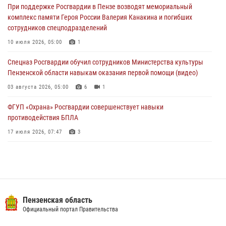
При поддержке Росгвардии в Пензе возводят мемориальный
дома
комплекс памяти Героя России Валерия Канакина и погибших
03 августа 2026, 05:59
сотрудников спецподразделений
Росгвардейцы Пензенской области отмечают 35-летие дежурной
10 июля 2026, 05:00
1
службы
Спецназ Росгвардии обучил сотрудников Министерства культуры
03 августа 2026, 05:15
Пензенской области навыкам оказания первой помощи (видео)
03 августа 2026, 05:00
6
1
ФГУП «Охрана» Росгвардии совершенствует навыки
противодействия БПЛА
17 июля 2026, 07:47
3
Военнослужащие Росгвардии в Заречном приняли участие в
просветительской лекции Общества «Знание»
16 июля 2026, 05:00
2
Пензенский спецназ Росгвардии готовит студентов к окружному
Пензенская область
этапу «Зарницы 2.0» (видео)
Официальный портал Правительства
10 июля 2026, 06:01
6
1