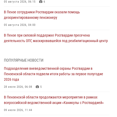
05 августа 2026, 06:15
6
В Пензе сотрудники Росгвардии оказали помощь
дезориентированному пенсионеру
05 августа 2026, 04:00
В Пензе при силовой поддержке Росгвардии пресечена
деятельность ОПГ, маскировавшейся под реабилитационный центр
(видео)
04 августа 2026, 07:05
4
1
ПОПУЛЯРНЫЕ НОВОСТИ
В Управлении Росгвардии по Пензенской области подвели итоги
Подразделения вневедомственной охраны Росгвардии в
работы за первое полугодие 2026 года
Пензенской области подвели итоги работы за первое полугодие
04 августа 2026, 06:08
2026 года
Росгвардия обеспечила безопасность праздничных мероприятий в
28 июля 2026, 06:08
5
День ВДВ в Пензе
В Пензенской области продолжаются мероприятия в рамках
03 августа 2026, 07:14
1
всероссийской ведомственной акции «Каникулы с Росгвардией»
В Пензе сотрудники Росгвардии задержали мужчину, который
09 июля 2026, 11:44
криками и нецензурной бранью напугал жильцов многоквартирного