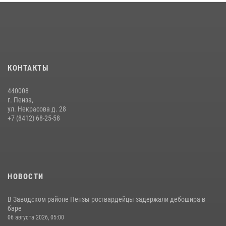
Интервью с сотрудником службы ОМОН: как проходит день на
службе
15 июля 2026, 07:00
Начальник Управления Росгвардии по Пензенской области Павел
КОНТАКТЫ
Пучков посетил 55-й Всероссийский Лермонтовский праздник
поэзии в «Тарханах»
440008
11 июля 2026, 10:00
2
г. Пенза,
ул. Некрасова д. 28
В Пензе сотрудники Росгвардии обезвредили артиллерийский
+7 (8412) 68-25-58
боеприпас времен Великой Отечественной войны (видео)
13 июля 2026, 05:03
5
1
НОВОСТИ
В Заводском районе Пензы росгвардейцы задержали дебошира в
баре
06 августа 2026, 05:00