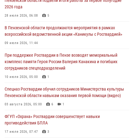
Пензенской области подвели итоги работы за первое полугодие
2026 года
В Пензе при силовой поддержке Росгвардии пресечена
деятельность ОПГ, маскировавшейся под реабилитационный центр
28 июля 2026, 06:08
5
(видео)
В Пензенской области продолжаются мероприятия в рамках
04 августа 2026, 07:05
4
1
всероссийской ведомственной акции «Каникулы с Росгвардией»
В Управлении Росгвардии по Пензенской области подвели итоги
09 июля 2026, 11:44
работы за первое полугодие 2026 года
При поддержке Росгвардии в Пензе возводят мемориальный
04 августа 2026, 06:08
комплекс памяти Героя России Валерия Канакина и погибших
сотрудников спецподразделений
Росгвардия обеспечила безопасность праздничных мероприятий в
День ВДВ в Пензе
10 июля 2026, 05:00
1
03 августа 2026, 07:14
1
Спецназ Росгвардии обучил сотрудников Министерства культуры
Пензенской области навыкам оказания первой помощи (видео)
03 августа 2026, 05:00
6
1
ФГУП «Охрана» Росгвардии совершенствует навыки
противодействия БПЛА
17 июля 2026, 07:47
3