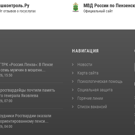
шконтроль.Ру
МВД России по Пензенск
т отзывов о госуслугах
Официальный сайт
И
НАВИГАЦИЯ
ГТРК «Россия.Пенза»: В Пензе
Новости
 семь мужчин в мошенн...
Карта сайта
26, 15:50
Психологическая помощь
Социальная защита
 росгвардейцы почтили память
го генерала Яковлева
Горячие линии
26, 07:00
Список вакансий
трудники Росгвардии оказали
ориентированному пенси...
26, 04:00