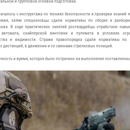
альной и групповой огневой подготовки.
началось с инструктажа по технике безопасности и проверки знаний 
ужия, затем спецназовцы сдали нормативы по сборке и разборк
ова. В ходе практических занятий росгвардейцы отработали навы
 автомата, снайперской винтовки и пулемета в условиях огр
нства и видимости. Стражи правопорядка сдали нормативы по 
х дистанций, в движении и со сменами стрелковых позиций.
очность и время, которое было потрачено на выполнение поставленны