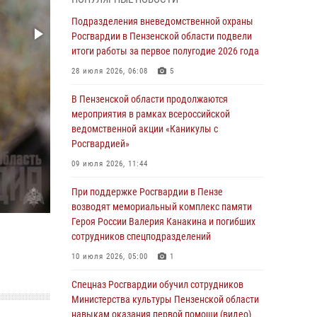
В Управлении Росгвардии по Пензенской
области подвели итоги работы за первое
Подразделения вневедомственной охраны
полугодие 2026 года
Росгвардии в Пензенской области подвели
итоги работы за первое полугодие 2026 года
04 августа 2026, 06:08
28 июля 2026, 06:08
5
Росгвардия обеспечила безопасность
праздничных мероприятий в День ВДВ в
В Пензенской области продолжаются
Пензе
мероприятия в рамках всероссийской
ведомственной акции «Каникулы с
03 августа 2026, 07:14
1
Росгвардией»
В Пензе сотрудники Росгвардии задержали
09 июля 2026, 11:44
мужчину, который криками и нецензурной
бранью напугал жильцов многоквартирного
При поддержке Росгвардии в Пензе
дома
возводят мемориальный комплекс памяти
Героя России Валерия Канакина и погибших
03 августа 2026, 05:59
сотрудников спецподразделений
Росгвардейцы Пензенской области отмечают
10 июля 2026, 05:00
1
35-летие дежурной службы
Спецназ Росгвардии обучил сотрудников
03 августа 2026, 05:15
Министерства культуры Пензенской области
навыкам оказания первой помощи (видео)
Спецназ Росгвардии обучил сотрудников