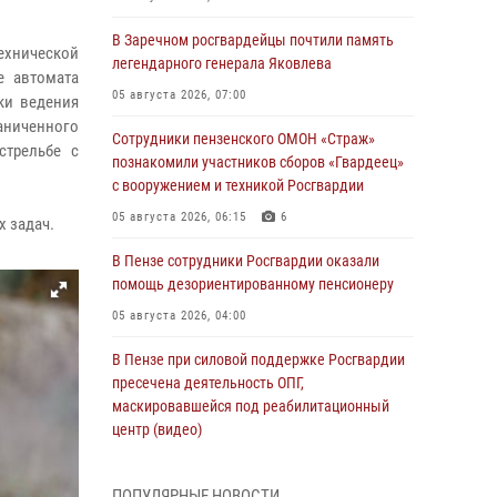
В Заречном росгвардейцы почтили память
технической
легендарного генерала Яковлева
е автомата
05 августа 2026, 07:00
ки ведения
аниченного
Сотрудники пензенского ОМОН «Страж»
стрельбе с
познакомили участников сборов «Гвардеец»
с вооружением и техникой Росгвардии
05 августа 2026, 06:15
6
х задач.
В Пензе сотрудники Росгвардии оказали
помощь дезориентированному пенсионеру
05 августа 2026, 04:00
В Пензе при силовой поддержке Росгвардии
пресечена деятельность ОПГ,
маскировавшейся под реабилитационный
центр (видео)
04 августа 2026, 07:05
4
1
ПОПУЛЯРНЫЕ НОВОСТИ