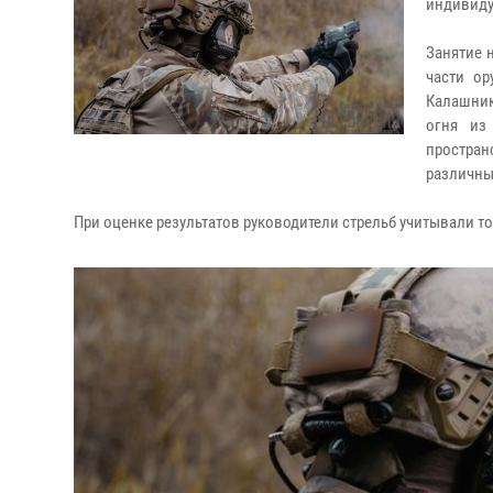
индивиду
Занятие 
части ор
Калашник
огня из
простра
различны
При оценке результатов руководители стрельб учитывали т