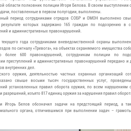
ой области полковник полиции Игоря Белова. В своем выступлении 
задачи, поставленные в первом полугодии, выполнены.
анный период сотрудниками отрядов СОБР и ОМОН выполнено свы
в результате которых задержано 165 граждан по подозрению в 
ений и административных правонарушений.
 текущего года сотрудниками вневедомственной охраны выполне
ездов по сигналу «Тревога», на объектах охраняемого имущества со
но более 600 правонарушений, сотрудникам полиции по под
ии преступлений и административных правонарушений передано и 
ов внутренних дел.
ского оружия, деятельностью частных охранных организаций со
казано свыше восьми тысяч государственных услуг, проведен
ений установленных правил оборота оружия, по всем нарушениям 
 разрешений, изъято 817 единиц оружия за нарушения правил оборот
и Игорь Белов обозначил задачи на предстоящий период, а та
риального органа, отличившимся при выполнении задач – грамот