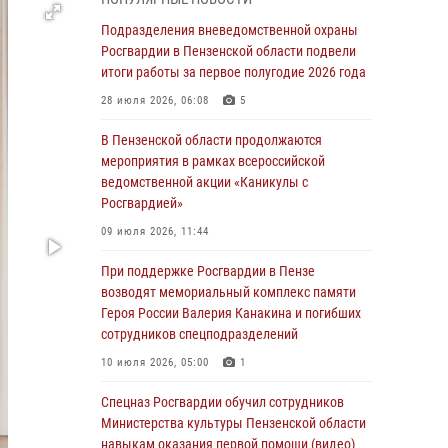
с вооружением и техникой Росгвардии
Подразделения вневедомственной охраны
05 августа 2026, 06:15
6
Росгвардии в Пензенской области подвели
итоги работы за первое полугодие 2026 года
В Пензе сотрудники Росгвардии оказали
помощь дезориентированному пенсионеру
28 июля 2026, 06:08
5
05 августа 2026, 04:00
В Пензенской области продолжаются
мероприятия в рамках всероссийской
В Пензе при силовой поддержке Росгвардии
ведомственной акции «Каникулы с
пресечена деятельность ОПГ,
Росгвардией»
маскировавшейся под реабилитационный
центр (видео)
09 июля 2026, 11:44
04 августа 2026, 07:05
4
1
При поддержке Росгвардии в Пензе
возводят мемориальный комплекс памяти
В Управлении Росгвардии по Пензенской
Героя России Валерия Канакина и погибших
области подвели итоги работы за первое
сотрудников спецподразделений
полугодие 2026 года
10 июля 2026, 05:00
1
04 августа 2026, 06:08
Спецназ Росгвардии обучил сотрудников
Росгвардия обеспечила безопасность
Министерства культуры Пензенской области
праздничных мероприятий в День ВДВ в
навыкам оказания первой помощи (видео)
Пензе