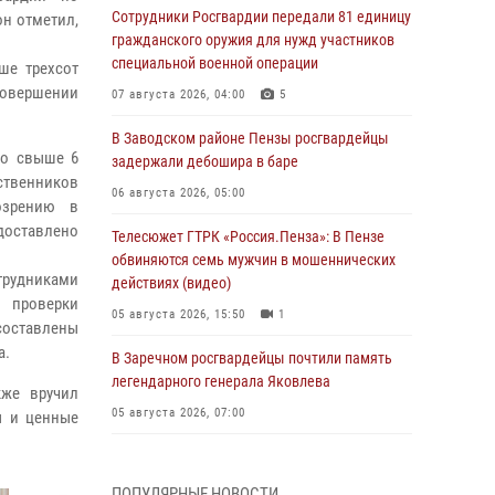
Сотрудники Росгвардии передали 81 единицу
он отметил,
гражданского оружия для нужд участников
специальной военной операции
ше трехсот
совершении
07 августа 2026, 04:00
5
В Заводском районе Пензы росгвардейцы
но свыше 6
задержали дебошира в баре
бственников
06 августа 2026, 05:00
озрению в
доставлено
Телесюжет ГТРК «Россия.Пенза»: В Пензе
обвиняются семь мужчин в мошеннических
трудниками
действиях (видео)
ы проверки
05 августа 2026, 15:50
1
составлены
а.
В Заречном росгвардейцы почтили память
легендарного генерала Яковлева
кже вручил
05 августа 2026, 07:00
ы и ценные
Сотрудники пензенского ОМОН «Страж»
познакомили участников сборов «Гвардеец»
ПОПУЛЯРНЫЕ НОВОСТИ