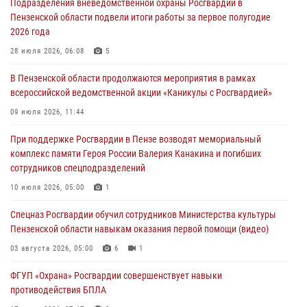
Подразделения вневедомственной охраны Росгвардии в
День ВДВ в Пензе
Пензенской области подвели итоги работы за первое полугодие
03 августа 2026, 07:14
1
2026 года
В Пензе сотрудники Росгвардии задержали мужчину, который
28 июля 2026, 06:08
5
криками и нецензурной бранью напугал жильцов многоквартирного
В Пензенской области продолжаются мероприятия в рамках
дома
всероссийской ведомственной акции «Каникулы с Росгвардией»
03 августа 2026, 05:59
09 июля 2026, 11:44
Росгвардейцы Пензенской области отмечают 35-летие дежурной
При поддержке Росгвардии в Пензе возводят мемориальный
службы
комплекс памяти Героя России Валерия Канакина и погибших
03 августа 2026, 05:15
сотрудников спецподразделений
Спецназ Росгвардии обучил сотрудников Министерства культуры
10 июля 2026, 05:00
1
Пензенской области навыкам оказания первой помощи (видео)
Спецназ Росгвардии обучил сотрудников Министерства культуры
03 августа 2026, 05:00
6
1
Пензенской области навыкам оказания первой помощи (видео)
03 августа 2026, 05:00
6
1
ФГУП «Охрана» Росгвардии совершенствует навыки
противодействия БПЛА