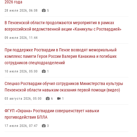
2026 года
В Пензе при силовой поддержке Росгвардии пресечена
деятельность ОПГ, маскировавшейся под реабилитационный центр
28 июля 2026, 06:08
5
(видео)
В Пензенской области продолжаются мероприятия в рамках
04 августа 2026, 07:05
4
1
всероссийской ведомственной акции «Каникулы с Росгвардией»
В Управлении Росгвардии по Пензенской области подвели итоги
09 июля 2026, 11:44
работы за первое полугодие 2026 года
При поддержке Росгвардии в Пензе возводят мемориальный
04 августа 2026, 06:08
комплекс памяти Героя России Валерия Канакина и погибших
сотрудников спецподразделений
Росгвардия обеспечила безопасность праздничных мероприятий в
День ВДВ в Пензе
10 июля 2026, 05:00
1
03 августа 2026, 07:14
1
Спецназ Росгвардии обучил сотрудников Министерства культуры
Пензенской области навыкам оказания первой помощи (видео)
03 августа 2026, 05:00
6
1
ФГУП «Охрана» Росгвардии совершенствует навыки
противодействия БПЛА
17 июля 2026, 07:47
3