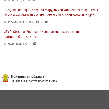
(видео)
10 июля 2026, 05:00
1
04 августа 2026, 07:05
4
1
Спецназ Росгвардии обучил сотрудников Министерства культуры
Пензенской области навыкам оказания первой помощи (видео)
03 августа 2026, 05:00
6
1
ФГУП «Охрана» Росгвардии совершенствует навыки
противодействия БПЛА
17 июля 2026, 07:47
3
Военнослужащие Росгвардии в Заречном приняли участие в
просветительской лекции Общества «Знание»
16 июля 2026, 05:00
2
Пензенский спецназ Росгвардии готовит студентов к окружному
Пензенская область
этапу «Зарницы 2.0» (видео)
Официальный портал Правительства
10 июля 2026, 06:01
6
1
Интервью с сотрудником службы ОМОН: как проходит день на
службе
15 июля 2026, 07:00