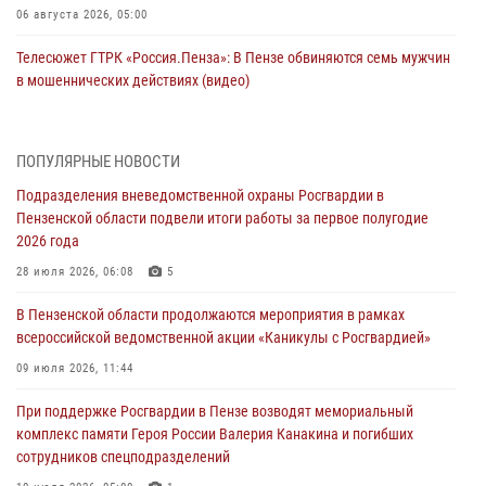
06 августа 2026, 05:00
Телесюжет ГТРК «Россия.Пенза»: В Пензе обвиняются семь мужчин
в мошеннических действиях (видео)
05 августа 2026, 15:50
1
В Заречном росгвардейцы почтили память легендарного генерала
ПОПУЛЯРНЫЕ НОВОСТИ
Яковлева
Подразделения вневедомственной охраны Росгвардии в
05 августа 2026, 07:00
Пензенской области подвели итоги работы за первое полугодие
2026 года
Сотрудники пензенского ОМОН «Страж» познакомили участников
сборов «Гвардеец» с вооружением и техникой Росгвардии
28 июля 2026, 06:08
5
05 августа 2026, 06:15
6
В Пензенской области продолжаются мероприятия в рамках
всероссийской ведомственной акции «Каникулы с Росгвардией»
В Пензе сотрудники Росгвардии оказали помощь
дезориентированному пенсионеру
09 июля 2026, 11:44
05 августа 2026, 04:00
При поддержке Росгвардии в Пензе возводят мемориальный
комплекс памяти Героя России Валерия Канакина и погибших
В Пензе при силовой поддержке Росгвардии пресечена
сотрудников спецподразделений
деятельность ОПГ, маскировавшейся под реабилитационный центр