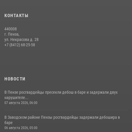
Сотрудники пензенского ОМОН «Страж» познакомили участников
КОНТАКТЫ
сборов «Гвардеец» с вооружением и техникой Росгвардии
05 августа 2026, 06:15
6
440008
г. Пенза,
Начальник Управления Росгвардии по Пензенской области Павел
ул. Некрасова д. 28
Пучков посетил 55-й Всероссийский Лермонтовский праздник
+7 (8412) 68-25-58
поэзии в «Тарханах»
11 июля 2026, 10:00
2
НОВОСТИ
В Пензе росгвардейцы пресекли дебош в баре и задержали двух
нарушителе...
07 августа 2026, 06:00
В Заводском районе Пензы росгвардейцы задержали дебошира в
баре
06 августа 2026, 05:00