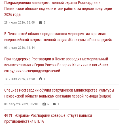
Подразделения вневедомственной охраны Росгвардии в
05 августа 2026, 06:15
6
Пензенской области подвели итоги работы за первое полугодие
2026 года
В Пензе сотрудники Росгвардии оказали помощь
дезориентированному пенсионеру
28 июля 2026, 06:08
5
05 августа 2026, 04:00
В Пензенской области продолжаются мероприятия в рамках
всероссийской ведомственной акции «Каникулы с Росгвардией»
В Пензе при силовой поддержке Росгвардии пресечена
деятельность ОПГ, маскировавшейся под реабилитационный центр
09 июля 2026, 11:44
(видео)
При поддержке Росгвардии в Пензе возводят мемориальный
04 августа 2026, 07:05
4
1
комплекс памяти Героя России Валерия Канакина и погибших
сотрудников спецподразделений
В Управлении Росгвардии по Пензенской области подвели итоги
работы за первое полугодие 2026 года
10 июля 2026, 05:00
1
04 августа 2026, 06:08
Спецназ Росгвардии обучил сотрудников Министерства культуры
Пензенской области навыкам оказания первой помощи (видео)
03 августа 2026, 05:00
6
1
ФГУП «Охрана» Росгвардии совершенствует навыки
противодействия БПЛА