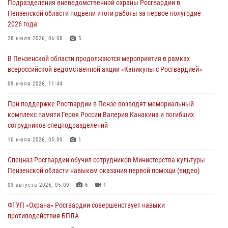
Подразделения вневедомственной охраны Росгвардии в
работы за первое полугодие 2026 года
Пензенской области подвели итоги работы за первое полугодие
04 августа 2026, 06:08
2026 года
Росгвардия обеспечила безопасность праздничных мероприятий в
28 июля 2026, 06:08
5
День ВДВ в Пензе
В Пензенской области продолжаются мероприятия в рамках
03 августа 2026, 07:14
1
всероссийской ведомственной акции «Каникулы с Росгвардией»
В Пензе сотрудники Росгвардии задержали мужчину, который
09 июля 2026, 11:44
криками и нецензурной бранью напугал жильцов многоквартирного
При поддержке Росгвардии в Пензе возводят мемориальный
дома
комплекс памяти Героя России Валерия Канакина и погибших
03 августа 2026, 05:59
сотрудников спецподразделений
Росгвардейцы Пензенской области отмечают 35-летие дежурной
10 июля 2026, 05:00
1
службы
Спецназ Росгвардии обучил сотрудников Министерства культуры
03 августа 2026, 05:15
Пензенской области навыкам оказания первой помощи (видео)
03 августа 2026, 05:00
6
1
ФГУП «Охрана» Росгвардии совершенствует навыки
противодействия БПЛА