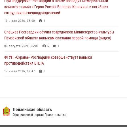
При поддержке Росгвардии в Пензе возводят мемориальный
дома
комплекс памяти Героя России Валерия Канакина и погибших
03 августа 2026, 05:59
сотрудников спецподразделений
Росгвардейцы Пензенской области отмечают 35-летие дежурной
10 июля 2026, 05:00
1
службы
Спецназ Росгвардии обучил сотрудников Министерства культуры
03 августа 2026, 05:15
Пензенской области навыкам оказания первой помощи (видео)
03 августа 2026, 05:00
6
1
ФГУП «Охрана» Росгвардии совершенствует навыки
противодействия БПЛА
17 июля 2026, 07:47
3
Военнослужащие Росгвардии в Заречном приняли участие в
просветительской лекции Общества «Знание»
16 июля 2026, 05:00
2
Пензенский спецназ Росгвардии готовит студентов к окружному
Пензенская область
этапу «Зарницы 2.0» (видео)
Официальный портал Правительства
10 июля 2026, 06:01
6
1