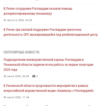
В Пензе сотрудники Росгвардии оказали помощь
дезориентированному пенсионеру
05 августа 2026, 04:00
В Пензе при силовой поддержке Росгвардии пресечена
деятельность ОПГ, маскировавшейся под реабилитационный центр
(видео)
04 августа 2026, 07:05
4
1
ПОПУЛЯРНЫЕ НОВОСТИ
В Управлении Росгвардии по Пензенской области подвели итоги
Подразделения вневедомственной охраны Росгвардии в
работы за первое полугодие 2026 года
Пензенской области подвели итоги работы за первое полугодие
04 августа 2026, 06:08
2026 года
Росгвардия обеспечила безопасность праздничных мероприятий в
28 июля 2026, 06:08
5
День ВДВ в Пензе
В Пензенской области продолжаются мероприятия в рамках
03 августа 2026, 07:14
1
всероссийской ведомственной акции «Каникулы с Росгвардией»
В Пензе сотрудники Росгвардии задержали мужчину, который
09 июля 2026, 11:44
криками и нецензурной бранью напугал жильцов многоквартирного