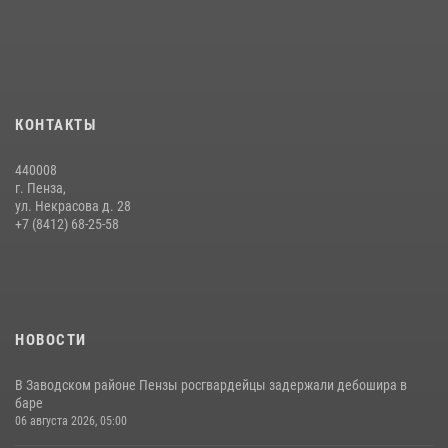
Интервью с сотрудником службы ОМОН: как проходит день на
службе
15 июля 2026, 07:00
Начальник Управления Росгвардии по Пензенской области Павел
КОНТАКТЫ
Пучков посетил 55-й Всероссийский Лермонтовский праздник
поэзии в «Тарханах»
440008
11 июля 2026, 10:00
2
г. Пенза,
ул. Некрасова д. 28
В Пензе сотрудники Росгвардии обезвредили артиллерийский
+7 (8412) 68-25-58
боеприпас времен Великой Отечественной войны (видео)
13 июля 2026, 05:03
5
1
НОВОСТИ
В Заводском районе Пензы росгвардейцы задержали дебошира в
баре
06 августа 2026, 05:00