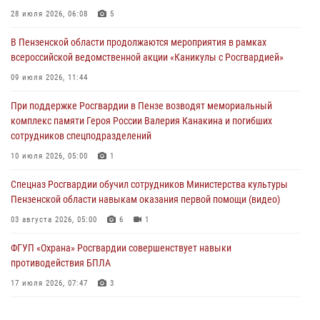
деятельность ОПГ, маскировавшейся под реабилитационный центр
28 июля 2026, 06:08
5
(видео)
В Пензенской области продолжаются мероприятия в рамках
04 августа 2026, 07:05
4
1
всероссийской ведомственной акции «Каникулы с Росгвардией»
В Управлении Росгвардии по Пензенской области подвели итоги
09 июля 2026, 11:44
работы за первое полугодие 2026 года
При поддержке Росгвардии в Пензе возводят мемориальный
04 августа 2026, 06:08
комплекс памяти Героя России Валерия Канакина и погибших
сотрудников спецподразделений
Росгвардия обеспечила безопасность праздничных мероприятий в
День ВДВ в Пензе
10 июля 2026, 05:00
1
03 августа 2026, 07:14
1
Спецназ Росгвардии обучил сотрудников Министерства культуры
Пензенской области навыкам оказания первой помощи (видео)
03 августа 2026, 05:00
6
1
ФГУП «Охрана» Росгвардии совершенствует навыки
противодействия БПЛА
17 июля 2026, 07:47
3
Пензенский спецназ Росгвардии готовит студентов к окружному