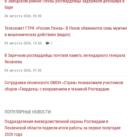
В Заводском районе Пензы росгвардейцы задержали дебошира в
баре
06 августа 2026, 05:00
Телесюжет ГТРК «Россия.Пенза»: В Пензе обвиняются семь мужчин
в мошеннических действиях (видео)
05 августа 2026, 15:50
1
В Заречном росгвардейцы почтили память легендарного генерала
Яковлева
05 августа 2026, 07:00
Сотрудники пензенского ОМОН «Страж» познакомили участников
сборов «Гвардеец» с вооружением и техникой Росгвардии
05 августа 2026, 06:15
6
В Пензе сотрудники Росгвардии оказали помощь
ПОПУЛЯРНЫЕ НОВОСТИ
дезориентированному пенсионеру
Подразделения вневедомственной охраны Росгвардии в
05 августа 2026, 04:00
Пензенской области подвели итоги работы за первое полугодие
2026 года
В Пензе при силовой поддержке Росгвардии пресечена