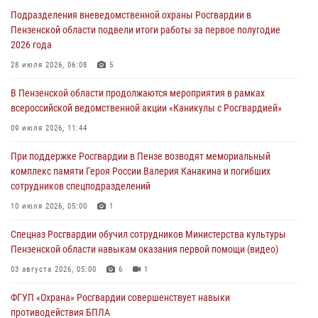
дезориентированному пенсионеру
Подразделения вневедомственной охраны Росгвардии в
05 августа 2026, 04:00
Пензенской области подвели итоги работы за первое полугодие
2026 года
В Пензе при силовой поддержке Росгвардии пресечена
деятельность ОПГ, маскировавшейся под реабилитационный центр
28 июля 2026, 06:08
5
(видео)
В Пензенской области продолжаются мероприятия в рамках
04 августа 2026, 07:05
4
1
всероссийской ведомственной акции «Каникулы с Росгвардией»
В Управлении Росгвардии по Пензенской области подвели итоги
09 июля 2026, 11:44
работы за первое полугодие 2026 года
При поддержке Росгвардии в Пензе возводят мемориальный
04 августа 2026, 06:08
комплекс памяти Героя России Валерия Канакина и погибших
сотрудников спецподразделений
Росгвардия обеспечила безопасность праздничных мероприятий в
День ВДВ в Пензе
10 июля 2026, 05:00
1
03 августа 2026, 07:14
1
Спецназ Росгвардии обучил сотрудников Министерства культуры
Пензенской области навыкам оказания первой помощи (видео)
03 августа 2026, 05:00
6
1
ФГУП «Охрана» Росгвардии совершенствует навыки
противодействия БПЛА