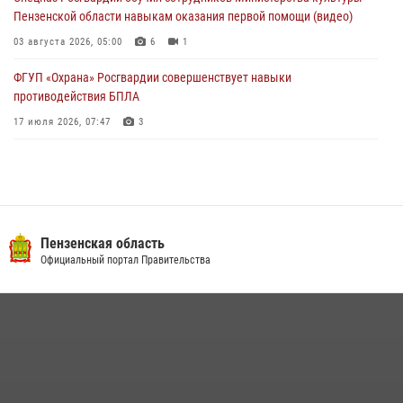
Пензенской области навыкам оказания первой помощи (видео)
03 августа 2026, 05:00
6
1
ФГУП «Охрана» Росгвардии совершенствует навыки
противодействия БПЛА
17 июля 2026, 07:47
3
Военнослужащие Росгвардии в Заречном приняли участие в
просветительской лекции Общества «Знание»
16 июля 2026, 05:00
2
Пензенский спецназ Росгвардии готовит студентов к окружному
Пензенская область
этапу «Зарницы 2.0» (видео)
Официальный портал Правительства
10 июля 2026, 06:01
6
1
Интервью с сотрудником службы ОМОН: как проходит день на
службе
15 июля 2026, 07:00
Сотрудники пензенского ОМОН «Страж» познакомили участников