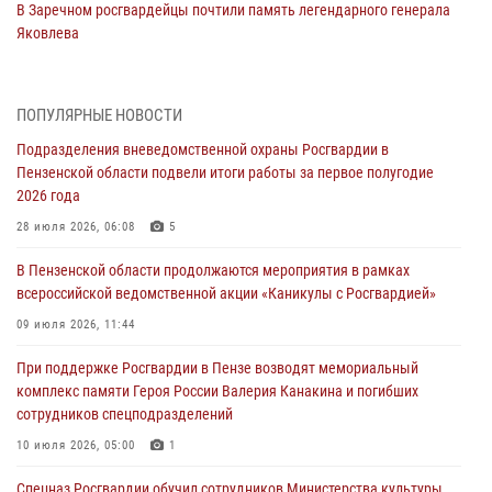
В Заречном росгвардейцы почтили память легендарного генерала
Яковлева
05 августа 2026, 07:00
Сотрудники пензенского ОМОН «Страж» познакомили участников
ПОПУЛЯРНЫЕ НОВОСТИ
сборов «Гвардеец» с вооружением и техникой Росгвардии
Подразделения вневедомственной охраны Росгвардии в
05 августа 2026, 06:15
6
Пензенской области подвели итоги работы за первое полугодие
2026 года
В Пензе сотрудники Росгвардии оказали помощь
дезориентированному пенсионеру
28 июля 2026, 06:08
5
05 августа 2026, 04:00
В Пензенской области продолжаются мероприятия в рамках
всероссийской ведомственной акции «Каникулы с Росгвардией»
В Пензе при силовой поддержке Росгвардии пресечена
деятельность ОПГ, маскировавшейся под реабилитационный центр
09 июля 2026, 11:44
(видео)
При поддержке Росгвардии в Пензе возводят мемориальный
04 августа 2026, 07:05
4
1
комплекс памяти Героя России Валерия Канакина и погибших
сотрудников спецподразделений
В Управлении Росгвардии по Пензенской области подвели итоги
работы за первое полугодие 2026 года
10 июля 2026, 05:00
1
04 августа 2026, 06:08
Спецназ Росгвардии обучил сотрудников Министерства культуры