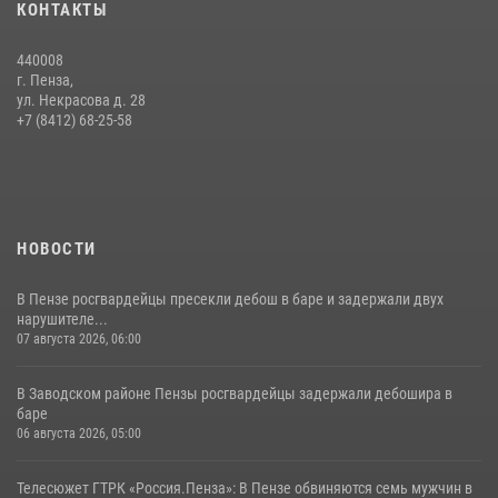
КОНТАКТЫ
сборов «Гвардеец» с вооружением и техникой Росгвардии
05 августа 2026, 06:15
6
440008
г. Пенза,
Начальник Управления Росгвардии по Пензенской области Павел
ул. Некрасова д. 28
Пучков посетил 55-й Всероссийский Лермонтовский праздник
+7 (8412) 68-25-58
поэзии в «Тарханах»
11 июля 2026, 10:00
2
НОВОСТИ
В Пензе росгвардейцы пресекли дебош в баре и задержали двух
нарушителе...
07 августа 2026, 06:00
В Заводском районе Пензы росгвардейцы задержали дебошира в
баре
06 августа 2026, 05:00
Телесюжет ГТРК «Россия.Пенза»: В Пензе обвиняются семь мужчин в