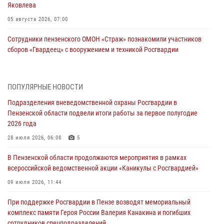
Яковлева
05 августа 2026, 07:00
Сотрудники пензенского ОМОН «Страж» познакомили участников
сборов «Гвардеец» с вооружением и техникой Росгвардии
05 августа 2026, 06:15
6
В Пензе сотрудники Росгвардии оказали помощь
ПОПУЛЯРНЫЕ НОВОСТИ
дезориентированному пенсионеру
Подразделения вневедомственной охраны Росгвардии в
05 августа 2026, 04:00
Пензенской области подвели итоги работы за первое полугодие
2026 года
В Пензе при силовой поддержке Росгвардии пресечена
деятельность ОПГ, маскировавшейся под реабилитационный центр
28 июля 2026, 06:08
5
(видео)
В Пензенской области продолжаются мероприятия в рамках
04 августа 2026, 07:05
4
1
всероссийской ведомственной акции «Каникулы с Росгвардией»
В Управлении Росгвардии по Пензенской области подвели итоги
09 июля 2026, 11:44
работы за первое полугодие 2026 года
При поддержке Росгвардии в Пензе возводят мемориальный
04 августа 2026, 06:08
комплекс памяти Героя России Валерия Канакина и погибших
сотрудников спецподразделений