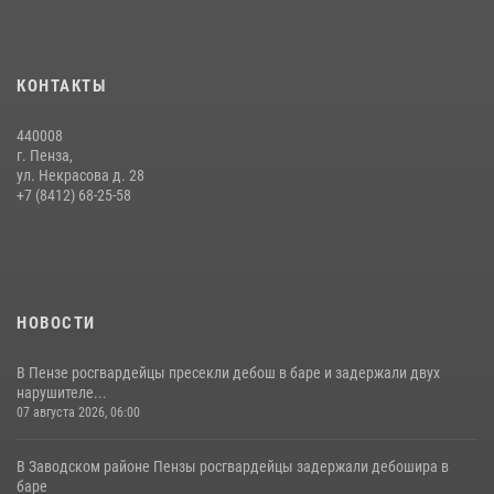
15 июля 2026, 07:00
Сотрудники пензенского ОМОН «Страж» познакомили участников
КОНТАКТЫ
сборов «Гвардеец» с вооружением и техникой Росгвардии
05 августа 2026, 06:15
6
440008
г. Пенза,
Начальник Управления Росгвардии по Пензенской области Павел
ул. Некрасова д. 28
Пучков посетил 55-й Всероссийский Лермонтовский праздник
+7 (8412) 68-25-58
поэзии в «Тарханах»
11 июля 2026, 10:00
2
НОВОСТИ
В Пензе росгвардейцы пресекли дебош в баре и задержали двух
нарушителе...
07 августа 2026, 06:00
В Заводском районе Пензы росгвардейцы задержали дебошира в
баре