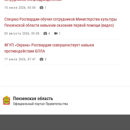
Росгвардия обеспечила безопасность праздничных мероприятий в
День ВДВ в Пензе
10 июля 2026, 05:00
1
03 августа 2026, 07:14
1
Спецназ Росгвардии обучил сотрудников Министерства культуры
Пензенской области навыкам оказания первой помощи (видео)
03 августа 2026, 05:00
6
1
ФГУП «Охрана» Росгвардии совершенствует навыки
противодействия БПЛА
17 июля 2026, 07:47
3
Пензенский спецназ Росгвардии готовит студентов к окружному
этапу «Зарницы 2.0» (видео)
10 июля 2026, 06:01
6
1
Военнослужащие Росгвардии в Заречном приняли участие в
Пензенская область
просветительской лекции Общества «Знание»
Официальный портал Правительства
16 июля 2026, 05:00
2
Интервью с сотрудником службы ОМОН: как проходит день на
службе