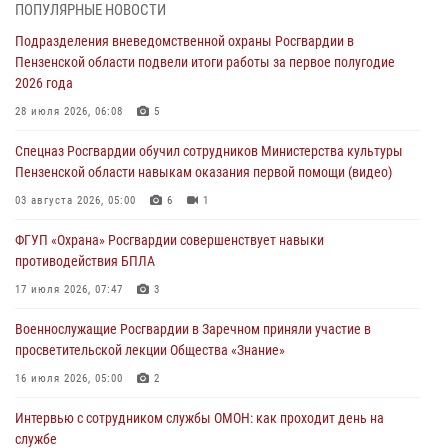
В Заводском районе Пензы росгвардейцы задержали дебошира в
ПОПУЛЯРНЫЕ НОВОСТИ
баре
Подразделения вневедомственной охраны Росгвардии в
06 августа 2026, 05:00
Пензенской области подвели итоги работы за первое полугодие
2026 года
Телесюжет ГТРК «Россия.Пенза»: В Пензе обвиняются семь мужчин
в мошеннических действиях (видео)
28 июля 2026, 06:08
5
05 августа 2026, 15:50
1
Спецназ Росгвардии обучил сотрудников Министерства культуры
Пензенской области навыкам оказания первой помощи (видео)
В Заречном росгвардейцы почтили память легендарного генерала
Яковлева
03 августа 2026, 05:00
6
1
05 августа 2026, 07:00
ФГУП «Охрана» Росгвардии совершенствует навыки
противодействия БПЛА
Сотрудники пензенского ОМОН «Страж» познакомили участников
сборов «Гвардеец» с вооружением и техникой Росгвардии
17 июля 2026, 07:47
3
05 августа 2026, 06:15
6
Военнослужащие Росгвардии в Заречном приняли участие в
просветительской лекции Общества «Знание»
16 июля 2026, 05:00
2
Интервью с сотрудником службы ОМОН: как проходит день на
службе