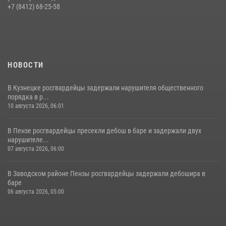
День ВДВ в Пензе
+7 (8412) 68-25-58
03 августа 2026, 07:14
1
НОВОСТИ
В Кузнецке росгвардейцы задержали нарушителя общественного
порядка в р...
10 августа 2026, 06:01
В Пензе росгвардейцы пресекли дебош в баре и задержали двух
нарушителе...
07 августа 2026, 06:00
В Заводском районе Пензы росгвардейцы задержали дебошира в
баре
06 августа 2026, 05:00