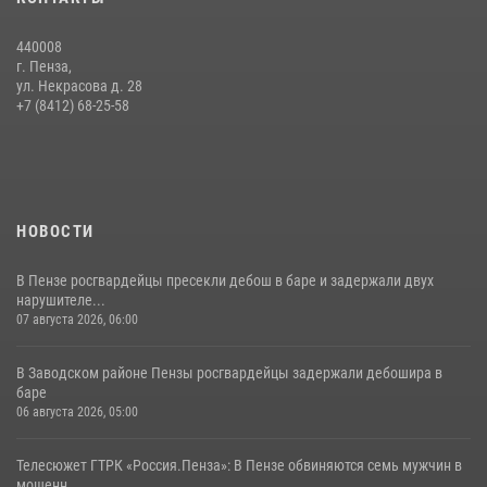
сборов «Гвардеец» с вооружением и техникой Росгвардии
05 августа 2026, 06:15
6
440008
г. Пенза,
Начальник Управления Росгвардии по Пензенской области Павел
ул. Некрасова д. 28
Пучков посетил 55-й Всероссийский Лермонтовский праздник
+7 (8412) 68-25-58
поэзии в «Тарханах»
11 июля 2026, 10:00
2
НОВОСТИ
В Пензе росгвардейцы пресекли дебош в баре и задержали двух
нарушителе...
07 августа 2026, 06:00
В Заводском районе Пензы росгвардейцы задержали дебошира в
баре
06 августа 2026, 05:00
Телесюжет ГТРК «Россия.Пенза»: В Пензе обвиняются семь мужчин в
мошенн...