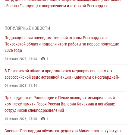
сборов «Гвардеец» с вооружением и техникой Росгвардии
05 августа 2026, 06:15
6
В Пензе сотрудники Росгвардии оказали помощь
ПОПУЛЯРНЫЕ НОВОСТИ
дезориентированному пенсионеру
Подразделения вневедомственной охраны Росгвардии в
05 августа 2026, 04:00
Пензенской области подвели итоги работы за первое полугодие
2026 года
В Пензе при силовой поддержке Росгвардии пресечена
деятельность ОПГ, маскировавшейся под реабилитационный центр
28 июля 2026, 06:08
5
(видео)
В Пензенской области продолжаются мероприятия в рамках
04 августа 2026, 07:05
4
1
всероссийской ведомственной акции «Каникулы с Росгвардией»
В Управлении Росгвардии по Пензенской области подвели итоги
09 июля 2026, 11:44
работы за первое полугодие 2026 года
При поддержке Росгвардии в Пензе возводят мемориальный
04 августа 2026, 06:08
комплекс памяти Героя России Валерия Канакина и погибших
сотрудников спецподразделений
Росгвардия обеспечила безопасность праздничных мероприятий в
День ВДВ в Пензе
10 июля 2026, 05:00
1
03 августа 2026, 07:14
1
Спецназ Росгвардии обучил сотрудников Министерства культуры