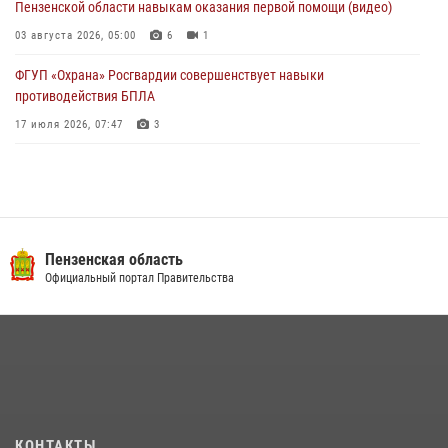
Пензенской области навыкам оказания первой помощи (видео)
03 августа 2026, 05:00
6
1
ФГУП «Охрана» Росгвардии совершенствует навыки
противодействия БПЛА
17 июля 2026, 07:47
3
Пензенский спецназ Росгвардии готовит студентов к окружному
этапу «Зарницы 2.0» (видео)
10 июля 2026, 06:01
6
1
Военнослужащие Росгвардии в Заречном приняли участие в
Пензенская область
просветительской лекции Общества «Знание»
Официальный портал Правительства
16 июля 2026, 05:00
2
Интервью с сотрудником службы ОМОН: как проходит день на
службе
15 июля 2026, 07:00
Сотрудники пензенского ОМОН «Страж» познакомили участников
КОНТАКТЫ