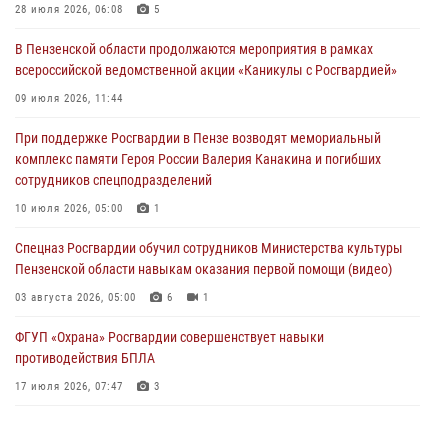
деятельность ОПГ, маскировавшейся под реабилитационный центр
28 июля 2026, 06:08
5
(видео)
В Пензенской области продолжаются мероприятия в рамках
04 августа 2026, 07:05
4
1
всероссийской ведомственной акции «Каникулы с Росгвардией»
В Управлении Росгвардии по Пензенской области подвели итоги
09 июля 2026, 11:44
работы за первое полугодие 2026 года
При поддержке Росгвардии в Пензе возводят мемориальный
04 августа 2026, 06:08
комплекс памяти Героя России Валерия Канакина и погибших
сотрудников спецподразделений
Росгвардия обеспечила безопасность праздничных мероприятий в
День ВДВ в Пензе
10 июля 2026, 05:00
1
03 августа 2026, 07:14
1
Спецназ Росгвардии обучил сотрудников Министерства культуры
Пензенской области навыкам оказания первой помощи (видео)
03 августа 2026, 05:00
6
1
ФГУП «Охрана» Росгвардии совершенствует навыки
противодействия БПЛА
17 июля 2026, 07:47
3
Военнослужащие Росгвардии в Заречном приняли участие в
просветительской лекции Общества «Знание»