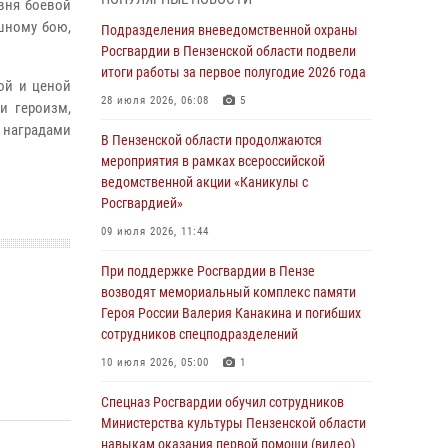
вня боевой
маскировавшейся под реабилитационный
ашному бою,
центр (видео)
Подразделения вневедомственной охраны
Росгвардии в Пензенской области подвели
04 августа 2026, 07:05
4
1
итоги работы за первое полугодие 2026 года
ой и ценой
В Управлении Росгвардии по Пензенской
28 июля 2026, 06:08
5
и героизм,
области подвели итоги работы за первое
 наградами
полугодие 2026 года
В Пензенской области продолжаются
мероприятия в рамках всероссийской
04 августа 2026, 06:08
ведомственной акции «Каникулы с
Росгвардией»
Росгвардия обеспечила безопасность
праздничных мероприятий в День ВДВ в
09 июля 2026, 11:44
Пензе
При поддержке Росгвардии в Пензе
03 августа 2026, 07:14
1
возводят мемориальный комплекс памяти
Героя России Валерия Канакина и погибших
В Пензе сотрудники Росгвардии задержали
сотрудников спецподразделений
мужчину, который криками и нецензурной
бранью напугал жильцов многоквартирного
10 июля 2026, 05:00
1
дома
Спецназ Росгвардии обучил сотрудников
03 августа 2026, 05:59
Министерства культуры Пензенской области
навыкам оказания первой помощи (видео)
Росгвардейцы Пензенской области отмечают