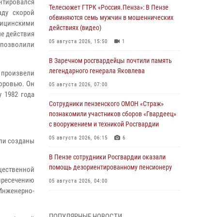
ентировался
Телесюжет ГТРК «Россия.Пенза»: В Пензе
аду скорой
обвиняются семь мужчин в мошеннических
ицинскими
действиях (видео)
е действия
05 августа 2026, 15:50
1
позволили
В Заречном росгвардейцы почтили память
легендарного генерала Яковлева
 произвели
оровью. Он
05 августа 2026, 07:00
 1982 года
Сотрудники пензенского ОМОН «Страж»
познакомили участников сборов «Гвардеец»
с вооружением и техникой Росгвардии
05 августа 2026, 06:15
6
ыли созданы
В Пензе сотрудники Росгвардии оказали
помощь дезориентированному пенсионеру
щественной
пресечению
05 августа 2026, 04:00
Инженерно-
В Пензе при силовой поддержке Росгвардии
пресечена деятельность ОПГ,
ПОПУЛЯРНЫЕ НОВОСТИ