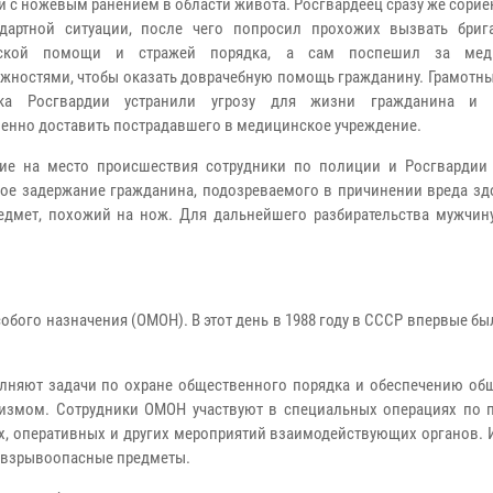
и с ножевым ранением в области живота. Росгвардеец сразу же сори
дартной ситуации, после чего попросил прохожих вызвать бриг
ской помощи и стражей порядка, а сам поспешил за мед
жностями, чтобы оказать доврачебную помощь гражданину. Грамотны
ика Росгвардии устранили угрозу для жизни гражданина и 
енно доставить пострадавшего в медицинское учреждение.
ие на место происшествия сотрудники по полиции и Росгвардии
ое задержание гражданина, подозреваемого в причинении вреда зд
редмет, похожий на нож. Для дальнейшего разбирательства мужчину
обого назначения (ОМОН). В этот день в 1988 году в СССР впервые б
лняют задачи по охране общественного порядка и обеспечению об
мизмом. Сотрудники ОМОН участвуют в специальных операциях по 
х, оперативных и других мероприятий взаимодействующих органов. 
 взрывоопасные предметы.