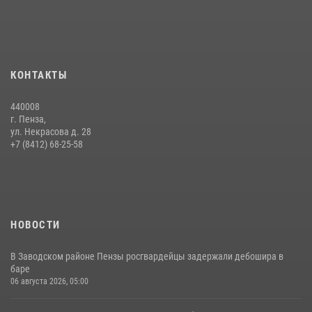
Интервью с сотрудником службы ОМОН: как проходит день на
службе
15 июля 2026, 07:00
Начальник Управления Росгвардии по Пензенской области Павел
КОНТАКТЫ
Пучков посетил 55-й Всероссийский Лермонтовский праздник
поэзии в «Тарханах»
440008
11 июля 2026, 10:00
2
г. Пенза,
ул. Некрасова д. 28
Сотрудники пензенского ОМОН «Страж» познакомили участников
+7 (8412) 68-25-58
сборов «Гвардеец» с вооружением и техникой Росгвардии
05 августа 2026, 06:15
6
НОВОСТИ
В Заводском районе Пензы росгвардейцы задержали дебошира в
баре
06 августа 2026, 05:00