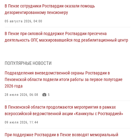
В Пензе сотрудники Росгвардии оказали помощь
дезориентированному пенсионеру
05 августа 2026, 04:00
В Пензе при силовой поддержке Росгвардии пресечена
деятельность ОПГ, маскировавшейся под реабилитационный центр
(видео)
04 августа 2026, 07:05
4
1
ПОПУЛЯРНЫЕ НОВОСТИ
В Управлении Росгвардии по Пензенской области подвели итоги
Подразделения вневедомственной охраны Росгвардии в
работы за первое полугодие 2026 года
Пензенской области подвели итоги работы за первое полугодие
04 августа 2026, 06:08
2026 года
Росгвардия обеспечила безопасность праздничных мероприятий в
28 июля 2026, 06:08
5
День ВДВ в Пензе
В Пензенской области продолжаются мероприятия в рамках
03 августа 2026, 07:14
1
всероссийской ведомственной акции «Каникулы с Росгвардией»
В Пензе сотрудники Росгвардии задержали мужчину, который
09 июля 2026, 11:44
криками и нецензурной бранью напугал жильцов многоквартирного
При поддержке Росгвардии в Пензе возводят мемориальный
дома