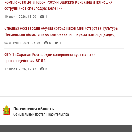
комплекс памяти Героя России Валерия Канакина и погибших
03 августа 2026, 05:59
сотрудников спецподразделений
Росгвардейцы Пензенской области отмечают 35-летие дежурной
10 июля 2026, 05:00
1
службы
Спецназ Росгвардии обучил сотрудников Министерства культуры
03 августа 2026, 05:15
Пензенской области навыкам оказания первой помощи (видео)
03 августа 2026, 05:00
6
1
ФГУП «Охрана» Росгвардии совершенствует навыки
противодействия БПЛА
17 июля 2026, 07:47
3
Военнослужащие Росгвардии в Заречном приняли участие в
просветительской лекции Общества «Знание»
16 июля 2026, 05:00
2
Пензенский спецназ Росгвардии готовит студентов к окружному
Пензенская область
этапу «Зарницы 2.0» (видео)
Официальный портал Правительства
10 июля 2026, 06:01
6
1