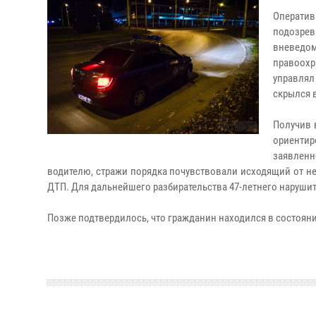
Оператив
подозре
вневедо
правоох
управлял
скрылся 
Получив 
ориентир
заявленн
водителю, стражи порядка почувствовали исходящий от не
ДТП. Для дальнейшего разбирательства 47-летнего наруши
Позже подтвердилось, что гражданин находился в состоян