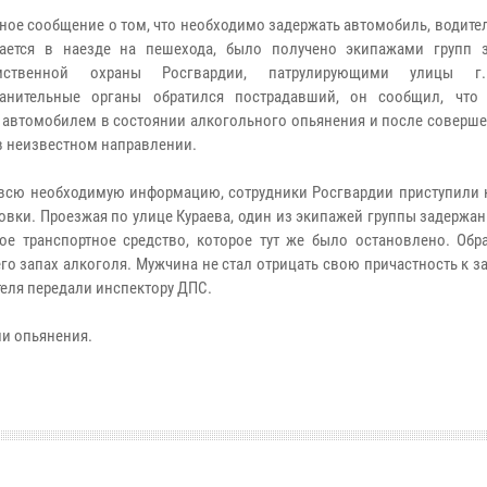
ное сообщение о том, что необходимо задержать автомобиль, водите
вается в наезде на пешехода, было получено экипажами групп 
мственной охраны Росгвардии, патрулирующими улицы г
ранительные органы обратился пострадавший, он сообщил, что
 автомобилем в состоянии алкогольного опьянения и после соверше
в неизвестном направлении.
всю необходимую информацию, сотрудники Росгвардии приступили к
овки. Проезжая по улице Кураева, один из экипажей группы задержа
ое транспортное средство, которое тут же было остановлено. Обр
го запах алкоголя. Мужчина не стал отрицать свою причастность к 
теля передали инспектору ДПС.
ии опьянения.