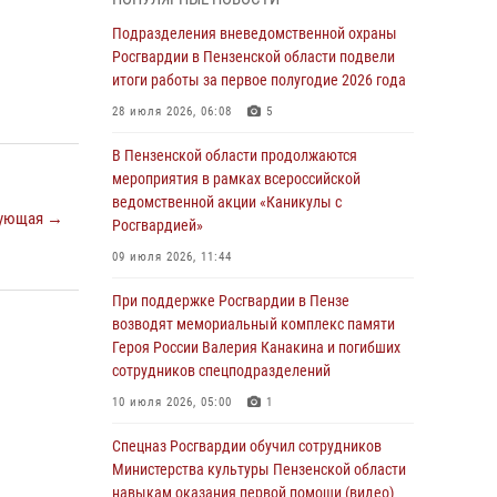
В Управлении Росгвардии по Пензенской
области подвели итоги работы за первое
Подразделения вневедомственной охраны
полугодие 2026 года
Росгвардии в Пензенской области подвели
итоги работы за первое полугодие 2026 года
04 августа 2026, 06:08
28 июля 2026, 06:08
5
Росгвардия обеспечила безопасность
праздничных мероприятий в День ВДВ в
В Пензенской области продолжаются
Пензе
мероприятия в рамках всероссийской
ведомственной акции «Каникулы с
03 августа 2026, 07:14
1
ующая →
Росгвардией»
В Пензе сотрудники Росгвардии задержали
09 июля 2026, 11:44
мужчину, который криками и нецензурной
бранью напугал жильцов многоквартирного
При поддержке Росгвардии в Пензе
дома
возводят мемориальный комплекс памяти
Героя России Валерия Канакина и погибших
03 августа 2026, 05:59
сотрудников спецподразделений
Росгвардейцы Пензенской области отмечают
10 июля 2026, 05:00
1
35-летие дежурной службы
Спецназ Росгвардии обучил сотрудников
03 августа 2026, 05:15
Министерства культуры Пензенской области
навыкам оказания первой помощи (видео)
Спецназ Росгвардии обучил сотрудников