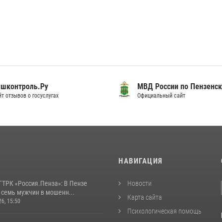
шконтроль.Ру
МВД России по Пензенск
т отзывов о госуслугах
Официальный сайт
И
НАВИГАЦИЯ
ГТРК «Россия.Пенза»: В Пензе
Новости
 семь мужчин в мошенн...
Карта сайта
26, 15:50
Психологическая помощь