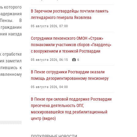
ль которого
В Заречном росгвардейцы почтили память
задержания
легендарного генерала Яковлева
.Пензы. В
05 августа 2026, 07:00
 гражданин
ния наезда
Сотрудники пензенского ОМОН «Страж»
познакомили участников сборов «Гвардеец»
с вооружением и техникой Росгвардии
 отработке
05 августа 2026, 06:15
6
ния заметил
атившись к
В Пензе сотрудники Росгвардии оказали
заявленному
помощь дезориентированному пенсионеру
05 августа 2026, 04:00
В Пензе при силовой поддержке Росгвардии
пресечена деятельность ОПГ,
маскировавшейся под реабилитационный
центр (видео)
04 августа 2026, 07:05
4
1
ПОПУЛЯРНЫЕ НОВОСТИ