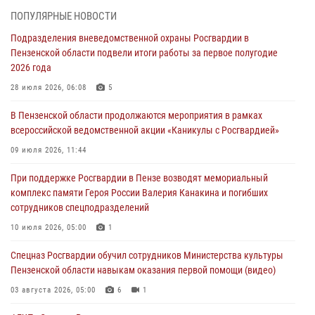
В Пензе сотрудники Росгвардии оказали помощь
ПОПУЛЯРНЫЕ НОВОСТИ
дезориентированному пенсионеру
Подразделения вневедомственной охраны Росгвардии в
05 августа 2026, 04:00
Пензенской области подвели итоги работы за первое полугодие
2026 года
В Пензе при силовой поддержке Росгвардии пресечена
деятельность ОПГ, маскировавшейся под реабилитационный центр
28 июля 2026, 06:08
5
(видео)
В Пензенской области продолжаются мероприятия в рамках
04 августа 2026, 07:05
4
1
всероссийской ведомственной акции «Каникулы с Росгвардией»
В Управлении Росгвардии по Пензенской области подвели итоги
09 июля 2026, 11:44
работы за первое полугодие 2026 года
При поддержке Росгвардии в Пензе возводят мемориальный
04 августа 2026, 06:08
комплекс памяти Героя России Валерия Канакина и погибших
сотрудников спецподразделений
Росгвардия обеспечила безопасность праздничных мероприятий в
День ВДВ в Пензе
10 июля 2026, 05:00
1
03 августа 2026, 07:14
1
Спецназ Росгвардии обучил сотрудников Министерства культуры
Пензенской области навыкам оказания первой помощи (видео)
03 августа 2026, 05:00
6
1