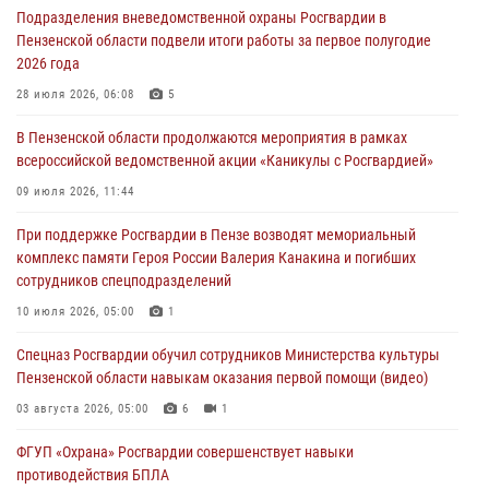
Подразделения вневедомственной охраны Росгвардии в
05 августа 2026, 04:00
Пензенской области подвели итоги работы за первое полугодие
2026 года
В Пензе при силовой поддержке Росгвардии пресечена
деятельность ОПГ, маскировавшейся под реабилитационный центр
28 июля 2026, 06:08
5
(видео)
В Пензенской области продолжаются мероприятия в рамках
04 августа 2026, 07:05
4
1
всероссийской ведомственной акции «Каникулы с Росгвардией»
В Управлении Росгвардии по Пензенской области подвели итоги
09 июля 2026, 11:44
работы за первое полугодие 2026 года
При поддержке Росгвардии в Пензе возводят мемориальный
04 августа 2026, 06:08
комплекс памяти Героя России Валерия Канакина и погибших
сотрудников спецподразделений
Росгвардия обеспечила безопасность праздничных мероприятий в
День ВДВ в Пензе
10 июля 2026, 05:00
1
03 августа 2026, 07:14
1
Спецназ Росгвардии обучил сотрудников Министерства культуры
Пензенской области навыкам оказания первой помощи (видео)
03 августа 2026, 05:00
6
1
ФГУП «Охрана» Росгвардии совершенствует навыки
противодействия БПЛА