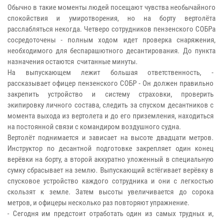
Обычно в такие моменты людей посещают чувства необычайного
спокойствия и умиротворения, но на борту вертолёта
расслабляться некогда. Четверо сотрудников пензенского СОБРа
сосредоточены - полным ходом идет проверка снаряжения,
необходимого для беспарашютного десантирования. До пункта
назначения остаются считанные минуты.
На выпускающем лежит большая ответственность, -
рассказывает офицер пензенского СОБР - Он должен правильно
закрепить устройство и систему страховки, проверить
экипировку личного состава, следить за спуском десантников с
момента выхода из вертолета и до его приземления, находиться
на постоянной связи с командиром воздушного судна.
Вертолёт поднимается и зависает на высоте двадцати метров.
Инструктор по десантной подготовке закрепляет один конец
верёвки на борту, а второй аккуратно уложенный в специальную
сумку сбрасывает на землю. Выпускающий встёгивает верёвку в
спусковое устройство каждого сотрудника и они с легкостью
скользят к земле. Затем высоты увеличивается до сорока
метров, и офицеры несколько раз повторяют упражнение.
- Сегодня им предстоит отработать один из самых трудных и,