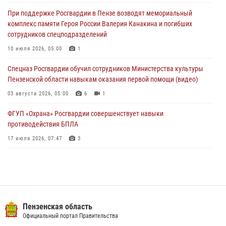
криками и нецензурной бранью напугал жильцов многоквартирного
При поддержке Росгвардии в Пензе возводят мемориальный
дома
комплекс памяти Героя России Валерия Канакина и погибших
03 августа 2026, 05:59
сотрудников спецподразделений
Росгвардейцы Пензенской области отмечают 35-летие дежурной
10 июля 2026, 05:00
1
службы
Спецназ Росгвардии обучил сотрудников Министерства культуры
03 августа 2026, 05:15
Пензенской области навыкам оказания первой помощи (видео)
03 августа 2026, 05:00
6
1
ФГУП «Охрана» Росгвардии совершенствует навыки
противодействия БПЛА
17 июля 2026, 07:47
3
Военнослужащие Росгвардии в Заречном приняли участие в
просветительской лекции Общества «Знание»
16 июля 2026, 05:00
2
Пензенский спецназ Росгвардии готовит студентов к окружному
Пензенская область
этапу «Зарницы 2.0» (видео)
Официальный портал Правительства