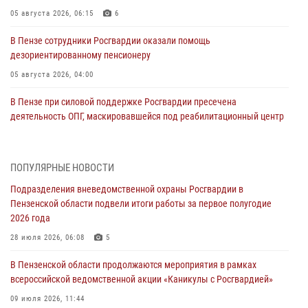
05 августа 2026, 06:15
6
В Пензе сотрудники Росгвардии оказали помощь
дезориентированному пенсионеру
05 августа 2026, 04:00
В Пензе при силовой поддержке Росгвардии пресечена
деятельность ОПГ, маскировавшейся под реабилитационный центр
(видео)
04 августа 2026, 07:05
4
1
ПОПУЛЯРНЫЕ НОВОСТИ
В Управлении Росгвардии по Пензенской области подвели итоги
Подразделения вневедомственной охраны Росгвардии в
работы за первое полугодие 2026 года
Пензенской области подвели итоги работы за первое полугодие
04 августа 2026, 06:08
2026 года
Росгвардия обеспечила безопасность праздничных мероприятий в
28 июля 2026, 06:08
5
День ВДВ в Пензе
В Пензенской области продолжаются мероприятия в рамках
03 августа 2026, 07:14
1
всероссийской ведомственной акции «Каникулы с Росгвардией»
В Пензе сотрудники Росгвардии задержали мужчину, который
09 июля 2026, 11:44