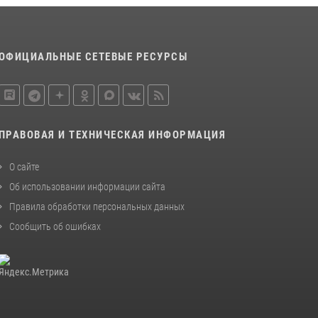
Начальник Управления Росгвардии по
Пензенской области Павел Пучков посетил
55-й Всероссийский Лермонтовский праздник
поэзии в «Тарханах»
ОФИЦИАЛЬНЫЕ СЕТЕВЫЕ РЕСУРСЫ
11 июля 2026, 10:00
2
Сотрудники пензенского ОМОН «Страж»
познакомили участников сборов «Гвардеец»
с вооружением и техникой Росгвардии
ПРАВОВАЯ И ТЕХНИЧЕСКАЯ ИНФОРМАЦИЯ
05 августа 2026, 06:15
6
О сайте
Об использовании информации сайта
Правила обработки персональных данных
Сообщить об ошибках