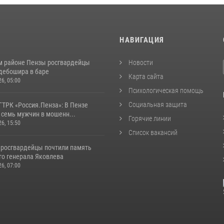
И
НАВИГАЦИЯ
м районе Пензы росгвардейцы
Новости
дебошира в баре
Карта сайта
26, 05:00
Психологическая помощь
Социальная защита
ГТРК «Россия.Пенза»: В Пензе
 семь мужчин в мошенн...
Горячие линии
26, 15:50
Список вакансий
 росгвардейцы почтили память
го генерала Яковлева
26, 07:00