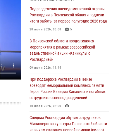
маскировавшейся под реабилитационный
центр (видео)
Подразделения вневедомственной охраны
Росгвардии в Пензенской области подвели
04 августа 2026, 07:05
4
1
итоги работы за первое полугодие 2026 года
В Управлении Росгвардии по Пензенской
28 июля 2026, 06:08
5
области подвели итоги работы за первое
полугодие 2026 года
В Пензенской области продолжаются
мероприятия в рамках всероссийской
04 августа 2026, 06:08
ведомственной акции «Каникулы с
Росгвардией»
Росгвардия обеспечила безопасность
праздничных мероприятий в День ВДВ в
09 июля 2026, 11:44
Пензе
При поддержке Росгвардии в Пензе
03 августа 2026, 07:14
1
возводят мемориальный комплекс памяти
Героя России Валерия Канакина и погибших
В Пензе сотрудники Росгвардии задержали
сотрудников спецподразделений
мужчину, который криками и нецензурной
бранью напугал жильцов многоквартирного
10 июля 2026, 05:00
1
дома
Спецназ Росгвардии обучил сотрудников
03 августа 2026, 05:59
Министерства культуры Пензенской области
навыкам оказания первой помощи (видео)
Росгвардейцы Пензенской области отмечают