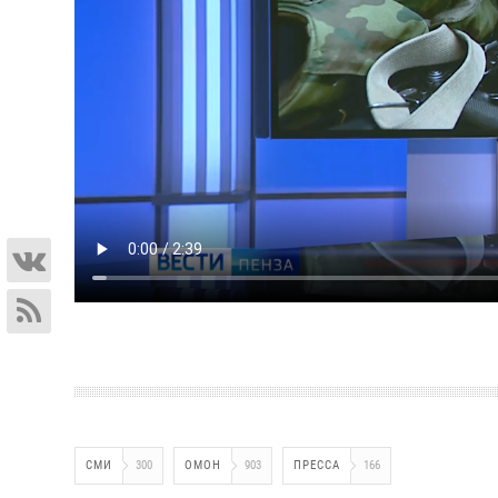
СМИ
300
ОМОН
903
ПРЕССА
166