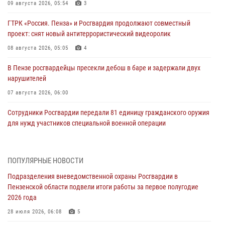
09 августа 2026, 05:54
3
ГТРК «Россия. Пенза» и Росгвардия продолжают совместный
проект: снят новый антитеррористический видеоролик
08 августа 2026, 05:05
4
В Пензе росгвардейцы пресекли дебош в баре и задержали двух
нарушителей
07 августа 2026, 06:00
Сотрудники Росгвардии передали 81 единицу гражданского оружия
для нужд участников специальной военной операции
07 августа 2026, 04:00
5
В Заводском районе Пензы росгвардейцы задержали дебошира в
ПОПУЛЯРНЫЕ НОВОСТИ
баре
Подразделения вневедомственной охраны Росгвардии в
06 августа 2026, 05:00
Пензенской области подвели итоги работы за первое полугодие
2026 года
Телесюжет ГТРК «Россия.Пенза»: В Пензе обвиняются семь мужчин
в мошеннических действиях (видео)
28 июля 2026, 06:08
5