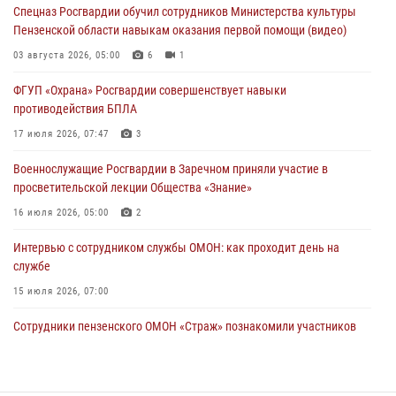
05 августа 2026, 15:50
1
Спецназ Росгвардии обучил сотрудников Министерства культуры
Пензенской области навыкам оказания первой помощи (видео)
В Заречном росгвардейцы почтили память легендарного генерала
Яковлева
03 августа 2026, 05:00
6
1
05 августа 2026, 07:00
ФГУП «Охрана» Росгвардии совершенствует навыки
противодействия БПЛА
Сотрудники пензенского ОМОН «Страж» познакомили участников
сборов «Гвардеец» с вооружением и техникой Росгвардии
17 июля 2026, 07:47
3
05 августа 2026, 06:15
6
Военнослужащие Росгвардии в Заречном приняли участие в
просветительской лекции Общества «Знание»
16 июля 2026, 05:00
2
Интервью с сотрудником службы ОМОН: как проходит день на
службе
15 июля 2026, 07:00
Сотрудники пензенского ОМОН «Страж» познакомили участников
сборов «Гвардеец» с вооружением и техникой Росгвардии
05 августа 2026, 06:15
6