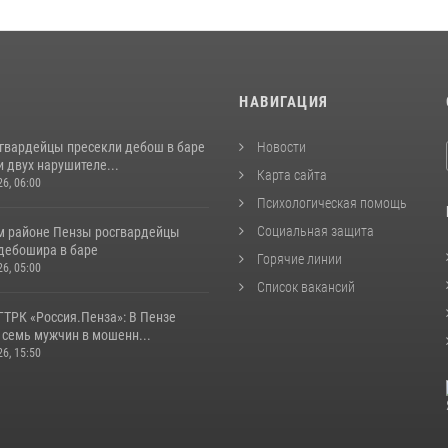
И
НАВИГАЦИЯ
сгвардейцы пресекли дебош в баре
Новости
 двух нарушителе...
Карта сайта
26, 06:00
Психологическая помощь
Социальная защита
м районе Пензы росгвардейцы
дебошира в баре
Горячие линии
26, 05:00
Список вакансий
ГТРК «Россия.Пенза»: В Пензе
 семь мужчин в мошенн...
26, 15:50