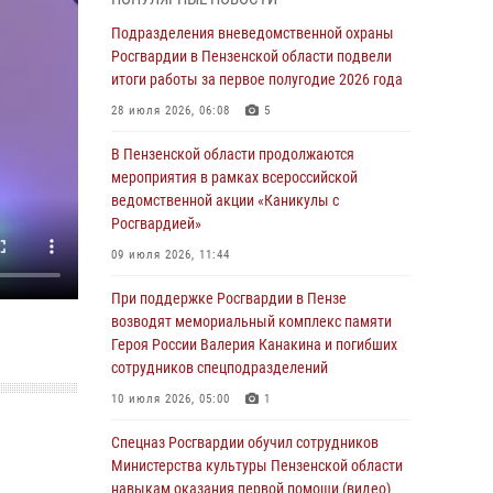
с вооружением и техникой Росгвардии
Подразделения вневедомственной охраны
05 августа 2026, 06:15
6
Росгвардии в Пензенской области подвели
итоги работы за первое полугодие 2026 года
В Пензе сотрудники Росгвардии оказали
помощь дезориентированному пенсионеру
28 июля 2026, 06:08
5
05 августа 2026, 04:00
В Пензенской области продолжаются
мероприятия в рамках всероссийской
В Пензе при силовой поддержке Росгвардии
ведомственной акции «Каникулы с
пресечена деятельность ОПГ,
Росгвардией»
маскировавшейся под реабилитационный
центр (видео)
09 июля 2026, 11:44
04 августа 2026, 07:05
4
1
При поддержке Росгвардии в Пензе
возводят мемориальный комплекс памяти
В Управлении Росгвардии по Пензенской
Героя России Валерия Канакина и погибших
области подвели итоги работы за первое
сотрудников спецподразделений
полугодие 2026 года
10 июля 2026, 05:00
1
04 августа 2026, 06:08
Спецназ Росгвардии обучил сотрудников
Росгвардия обеспечила безопасность
Министерства культуры Пензенской области
праздничных мероприятий в День ВДВ в
навыкам оказания первой помощи (видео)
Пензе