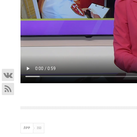
ЛРР
350