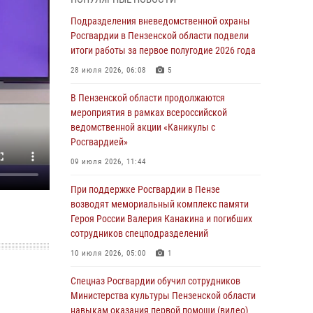
маскировавшейся под реабилитационный
центр (видео)
Подразделения вневедомственной охраны
Росгвардии в Пензенской области подвели
04 августа 2026, 07:05
4
1
итоги работы за первое полугодие 2026 года
В Управлении Росгвардии по Пензенской
28 июля 2026, 06:08
5
области подвели итоги работы за первое
полугодие 2026 года
В Пензенской области продолжаются
мероприятия в рамках всероссийской
04 августа 2026, 06:08
ведомственной акции «Каникулы с
Росгвардией»
Росгвардия обеспечила безопасность
праздничных мероприятий в День ВДВ в
09 июля 2026, 11:44
Пензе
При поддержке Росгвардии в Пензе
03 августа 2026, 07:14
1
возводят мемориальный комплекс памяти
Героя России Валерия Канакина и погибших
В Пензе сотрудники Росгвардии задержали
сотрудников спецподразделений
мужчину, который криками и нецензурной
бранью напугал жильцов многоквартирного
10 июля 2026, 05:00
1
дома
Спецназ Росгвардии обучил сотрудников
03 августа 2026, 05:59
Министерства культуры Пензенской области
навыкам оказания первой помощи (видео)
Росгвардейцы Пензенской области отмечают