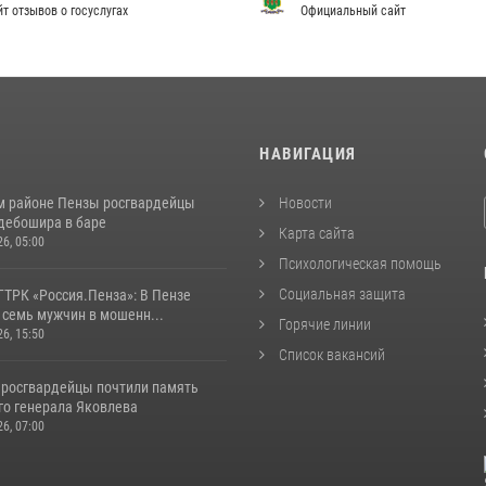
т отзывов о госуслугах
Официальный сайт
И
НАВИГАЦИЯ
м районе Пензы росгвардейцы
Новости
дебошира в баре
Карта сайта
26, 05:00
Психологическая помощь
Социальная защита
ГТРК «Россия.Пенза»: В Пензе
 семь мужчин в мошенн...
Горячие линии
26, 15:50
Список вакансий
 росгвардейцы почтили память
го генерала Яковлева
26, 07:00