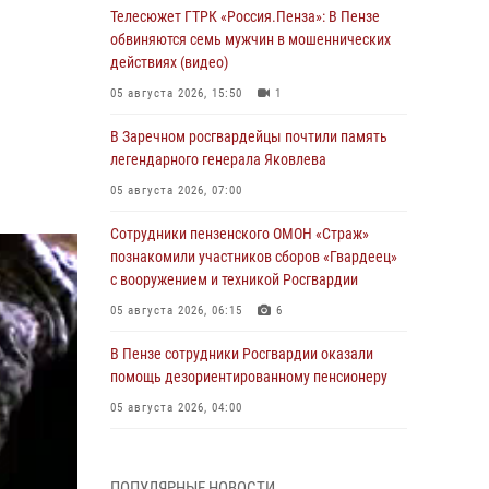
Телесюжет ГТРК «Россия.Пенза»: В Пензе
обвиняются семь мужчин в мошеннических
действиях (видео)
05 августа 2026, 15:50
1
В Заречном росгвардейцы почтили память
легендарного генерала Яковлева
05 августа 2026, 07:00
Сотрудники пензенского ОМОН «Страж»
познакомили участников сборов «Гвардеец»
с вооружением и техникой Росгвардии
05 августа 2026, 06:15
6
В Пензе сотрудники Росгвардии оказали
помощь дезориентированному пенсионеру
05 августа 2026, 04:00
В Пензе при силовой поддержке Росгвардии
пресечена деятельность ОПГ,
ПОПУЛЯРНЫЕ НОВОСТИ