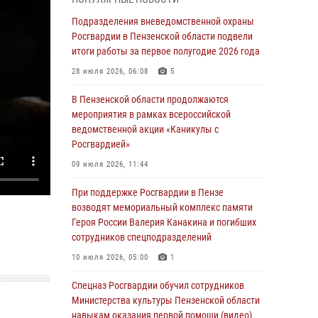
маскировавшейся под реабилитационный
центр (видео)
Подразделения вневедомственной охраны
Росгвардии в Пензенской области подвели
04 августа 2026, 07:05
4
1
итоги работы за первое полугодие 2026 года
В Управлении Росгвардии по Пензенской
28 июля 2026, 06:08
5
области подвели итоги работы за первое
полугодие 2026 года
В Пензенской области продолжаются
мероприятия в рамках всероссийской
04 августа 2026, 06:08
ведомственной акции «Каникулы с
Росгвардией»
Росгвардия обеспечила безопасность
праздничных мероприятий в День ВДВ в
09 июля 2026, 11:44
Пензе
При поддержке Росгвардии в Пензе
03 августа 2026, 07:14
1
возводят мемориальный комплекс памяти
Героя России Валерия Канакина и погибших
В Пензе сотрудники Росгвардии задержали
сотрудников спецподразделений
мужчину, который криками и нецензурной
бранью напугал жильцов многоквартирного
10 июля 2026, 05:00
1
дома
Спецназ Росгвардии обучил сотрудников
03 августа 2026, 05:59
Министерства культуры Пензенской области
навыкам оказания первой помощи (видео)
Росгвардейцы Пензенской области отмечают