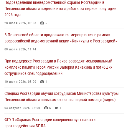
Подразделения вневедомственной охраны Росгвардии в
05 августа 2026, 06:15
6
Пензенской области подвели итоги работы за первое полугодие
2026 года
В Пензе сотрудники Росгвардии оказали помощь
дезориентированному пенсионеру
28 июля 2026, 06:08
5
05 августа 2026, 04:00
В Пензенской области продолжаются мероприятия в рамках
всероссийской ведомственной акции «Каникулы с Росгвардией»
В Пензе при силовой поддержке Росгвардии пресечена
деятельность ОПГ, маскировавшейся под реабилитационный центр
09 июля 2026, 11:44
(видео)
При поддержке Росгвардии в Пензе возводят мемориальный
04 августа 2026, 07:05
4
1
комплекс памяти Героя России Валерия Канакина и погибших
сотрудников спецподразделений
В Управлении Росгвардии по Пензенской области подвели итоги
работы за первое полугодие 2026 года
10 июля 2026, 05:00
1
04 августа 2026, 06:08
Спецназ Росгвардии обучил сотрудников Министерства культуры
Пензенской области навыкам оказания первой помощи (видео)
03 августа 2026, 05:00
6
1
ФГУП «Охрана» Росгвардии совершенствует навыки
противодействия БПЛА