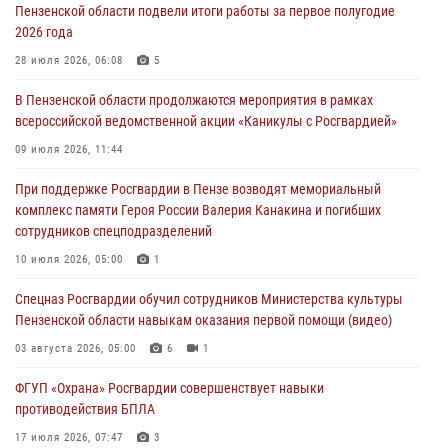
05 августа 2026, 04:00
Пензенской области подвели итоги работы за первое полугодие
2026 года
В Пензе при силовой поддержке Росгвардии пресечена
деятельность ОПГ, маскировавшейся под реабилитационный центр
28 июля 2026, 06:08
5
(видео)
В Пензенской области продолжаются мероприятия в рамках
04 августа 2026, 07:05
4
1
всероссийской ведомственной акции «Каникулы с Росгвардией»
В Управлении Росгвардии по Пензенской области подвели итоги
09 июля 2026, 11:44
работы за первое полугодие 2026 года
При поддержке Росгвардии в Пензе возводят мемориальный
04 августа 2026, 06:08
комплекс памяти Героя России Валерия Канакина и погибших
сотрудников спецподразделений
Росгвардия обеспечила безопасность праздничных мероприятий в
День ВДВ в Пензе
10 июля 2026, 05:00
1
03 августа 2026, 07:14
1
Спецназ Росгвардии обучил сотрудников Министерства культуры
Пензенской области навыкам оказания первой помощи (видео)
03 августа 2026, 05:00
6
1
ФГУП «Охрана» Росгвардии совершенствует навыки
противодействия БПЛА
17 июля 2026, 07:47
3