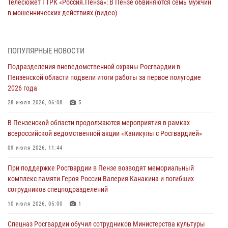
Телесюжет ГТРК «Россия.Пенза»: В Пензе обвиняются семь мужчин
в мошеннических действиях (видео)
05 августа 2026, 15:50
1
В Заречном росгвардейцы почтили память легендарного генерала
ПОПУЛЯРНЫЕ НОВОСТИ
Яковлева
Подразделения вневедомственной охраны Росгвардии в
05 августа 2026, 07:00
Пензенской области подвели итоги работы за первое полугодие
2026 года
Сотрудники пензенского ОМОН «Страж» познакомили участников
сборов «Гвардеец» с вооружением и техникой Росгвардии
28 июля 2026, 06:08
5
05 августа 2026, 06:15
6
В Пензенской области продолжаются мероприятия в рамках
всероссийской ведомственной акции «Каникулы с Росгвардией»
В Пензе сотрудники Росгвардии оказали помощь
дезориентированному пенсионеру
09 июля 2026, 11:44
05 августа 2026, 04:00
При поддержке Росгвардии в Пензе возводят мемориальный
комплекс памяти Героя России Валерия Канакина и погибших
В Пензе при силовой поддержке Росгвардии пресечена
сотрудников спецподразделений
деятельность ОПГ, маскировавшейся под реабилитационный центр
(видео)
10 июля 2026, 05:00
1
04 августа 2026, 07:05
4
1
Спецназ Росгвардии обучил сотрудников Министерства культуры