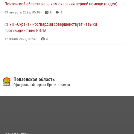
Пензенской области навыкам оказания первой помощи (видео)
03 августа 2026, 05:00
6
1
ФГУП «Охрана» Росгвардии совершенствует навыки
противодействия БПЛА
17 июля 2026, 07:47
3
Военнослужащие Росгвардии в Заречном приняли участие в
просветительской лекции Общества «Знание»
16 июля 2026, 05:00
2
Пензенский спецназ Росгвардии готовит студентов к окружному
Пензенская область
этапу «Зарницы 2.0» (видео)
Официальный портал Правительства
10 июля 2026, 06:01
6
1
Интервью с сотрудником службы ОМОН: как проходит день на
службе
15 июля 2026, 07:00
Сотрудники пензенского ОМОН «Страж» познакомили участников