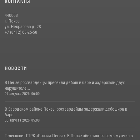
КОНТАКТЫ
сборов «Гвардеец» с вооружением и техникой Росгвардии
05 августа 2026, 06:15
6
440008
г. Пенза,
Начальник Управления Росгвардии по Пензенской области Павел
ул. Некрасова д. 28
Пучков посетил 55-й Всероссийский Лермонтовский праздник
+7 (8412) 68-25-58
поэзии в «Тарханах»
11 июля 2026, 10:00
2
НОВОСТИ
В Пензе росгвардейцы пресекли дебош в баре и задержали двух
нарушителе...
07 августа 2026, 06:00
В Заводском районе Пензы росгвардейцы задержали дебошира в
баре
06 августа 2026, 05:00
Телесюжет ГТРК «Россия.Пенза»: В Пензе обвиняются семь мужчин в